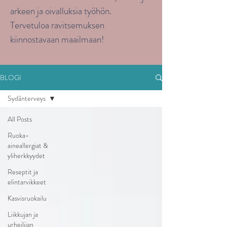
arkeen ja oivalluksia työhön.
Tervetuloa ravitsemuksen
kiinnostavaan maailmaan!
BLOGI
Sydänterveys
All Posts
Ruoka-
aineallergiat &
yliherkkyydet
Reseptit ja
elintarvikkeet
Kasvisruokailu
Liikkujan ja
urheilijan