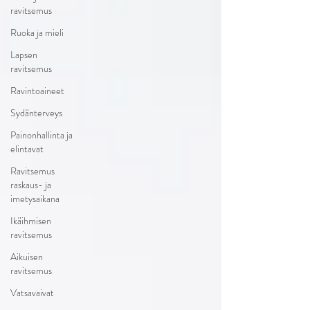
ravitsemus
Ruoka ja mieli
Lapsen
ravitsemus
Ravintoaineet
Sydänterveys
Painonhallinta ja
elintavat
Ravitsemus
raskaus- ja
imetysaikana
Ikäihmisen
ravitsemus
Aikuisen
ravitsemus
Vatsavaivat