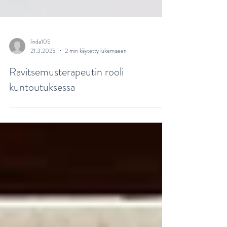
linda105
21.3.2025
2 min käytetty lukemiseen
Ravitsemusterapeutin rooli
kuntoutuksessa