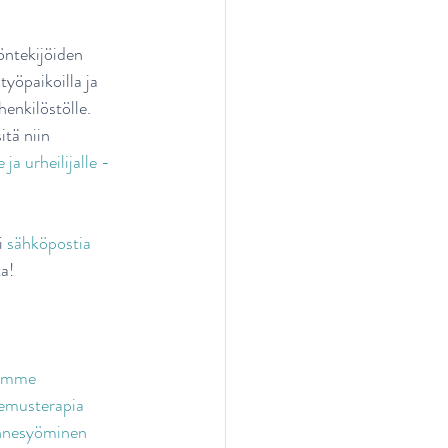
öntekijöiden 
yöpaikoilla ja 
enkilöstölle. 
tä niin 
e ja urheilijalle -
i 
sähköpostia
ta!
emme
semusterapia
nnesyöminen