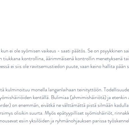
 kun ei ole syömisen vaikeus - saati päätös. Se on psyykkinen sai
n tiukkana kontrollina, äärimmäisenä kontrollin menetyksenä ta
sä ei siis ole ravitsemustiedon puute, vaan keino hallita pään si
tä kulminoituu monella langanlaihaan teinityttöön. Todellisuude
yömishäiriöiden kentällä. Bulimiaa (ahmimishäiriötä) ja etenkin
rder) on enemmän, eivätkä ne välttämättä pistä silmään kadulla,
simys olisikin suurta. Myös epätyypilliset syömishäiriöt, rinnak
ousevat esiin yksilöiden ja ryhmänohjauksen parissa työskennel