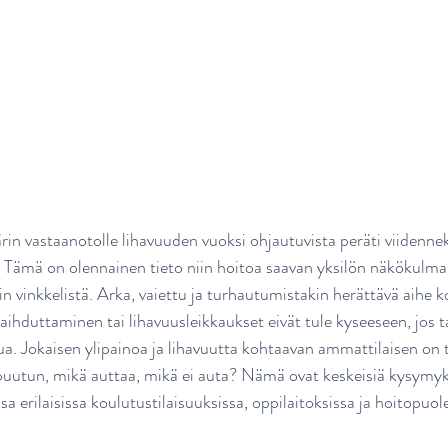
n vastaanotolle lihavuuden vuoksi ohjautuvista peräti viidenneks
. Tämä on olennainen tieto niin hoitoa saavan yksilön näkökulma
n vinkkelistä. Arka, vaiettu ja turhautumistakin herättävä aihe 
ihduttaminen tai lihavuusleikkaukset eivät tule kyseeseen, jos t
ua. Jokaisen ylipainoa ja lihavuutta kohtaavan ammattilaisen on t
uutun, mikä auttaa, mikä ei auta? Nämä ovat keskeisiä kysymyks
rilaisissa koulutustilaisuuksissa, oppilaitoksissa ja hoitopuol