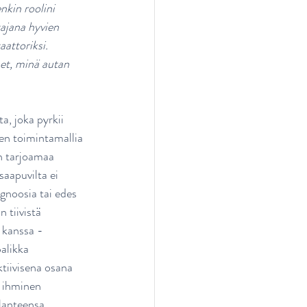
kin roolini 
tajana hyvien 
attoriksi. 
et, minä autan 
, joka pyrkii 
n toimintamallia 
n tarjoamaa 
aapuvilta ei 
agnoosia tai edes 
 tiivistä 
 kanssa - 
alikka 
tiivisena osana 
 ihminen 
lanteensa 