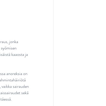
raus, jonka 
i syömisen 
säistä kaaosta ja 
ssa anoreksia on 
 ahmintahäiriötä 
 vaikka sairauden 
kaissairaudet sekä 
täessä.