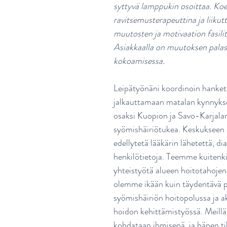
syttyvä lamppukin osoittaa. Koen
ravitsemusterapeuttina ja liikut
muutosten ja motivaation fasilita
Asiakkaalla on muutoksen palas
kokoamisessa.
Leipätyönäni koordinoin hanketta
jalkauttamaan matalan kynnykse
osaksi Kuopion ja Savo-Karjala
syömishäiriötukea. Keskukseen s
edellytetä lääkärin lähetettä, di
henkilötietoja. Teemme kuitenkin
yhteistyötä alueen hoitotahojen
olemme ikään kuin täydentävä p
syömishäiriön hoitopolussa ja ak
hoidon kehittämistyössä. Meillä
kohdataan ihmisenä, ja hänen ti