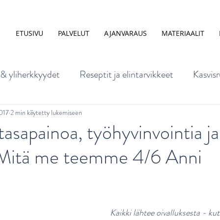
ETUSIVU
PALVELUT
AJANVARAUS
MATERIAALIT
 & yliherkkyydet
Reseptit ja elintarvikkeet
Kasvisr
mus
Ruoka ja mieli
Lapsen ravitsemus
Ravinto
2017
2 min käytetty lukemiseen
asapainoa, työhyvinvointia ja
. Mitä me teemme 4/6 Anni
nta ja elintavat
Ravitsemus raskaus- ja imetysaikana
kuisen ravitsemus
Vatsavaivat
Ruokakasvatus
Kaikki lähtee oivalluksesta - k