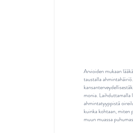
Arvioiden mukaan lääkäri
taustalla ahmintahäiriö
kansanterveydellisestäki
monia. Laihduttamalla la
ahmintatyyppistä oireil
kuinka kohtaan, miten p
muun muassa puhumassa e