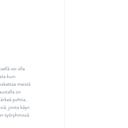
ellä voi olla 
sta kuin 
koskettaa meistä 
austalla on 
ärkeä pohtia, 
iä, joista käyn 
en työryhmissä.