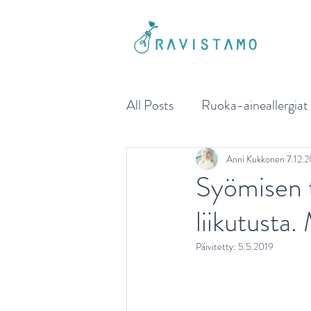
All Posts
Ruoka-aineallergiat
Liikkujan ja urheilijan ravitse
Anni Kukkonen
7.12.
Syömisen t
liikutusta
Sydänterveys
Painonhalli
Päivitetty:
5.5.2019
Ikäihmisen ravitsemus
Ai