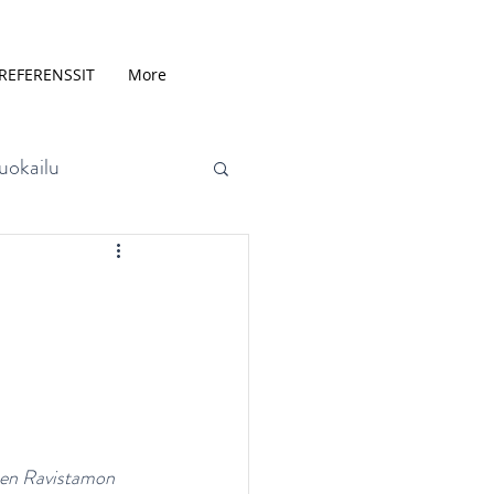
REFERENSSIT
More
uokailu
aineet
Aineenvaihdunta
uten Ravistamon 