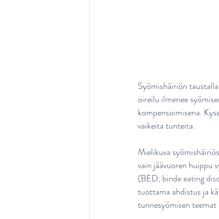
Syömishäiriön taustalla
oireilu ilmenee syömise
kompensoimisena. Kysees
vaikeita tunteita.
Mielikuva syömishäiriös
vain jäävuoren huippu s
(BED; binde eating diso
tuottama ahdistus ja kär
tunnesyömisen teemat n