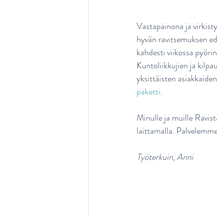
Vastapainona ja virkist
hyvän ravitsemuksen edi
kahdesti viikossa pyöri
Kuntoliikkujien ja kilpa
yksittäisten asiakkaiden
paketti
.
Minulle ja muille Ravist
laittamalla. Palvelemme
Työterkuin, Anni 