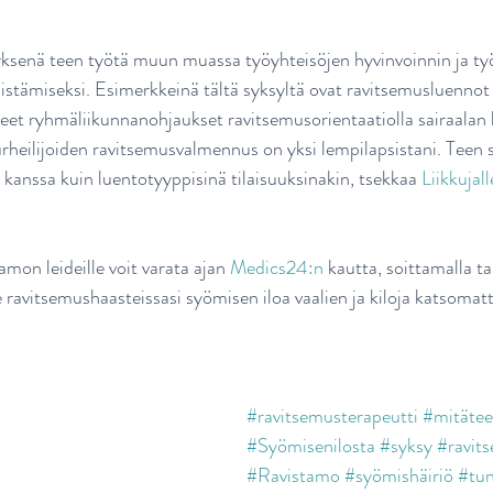
yksenä teen työtä muun muassa työyhteisöjen hyvinvoinnin ja ty
stämiseksi. Esimerkkeinä tältä syksyltä ovat ravitsemusluennot t
neet ryhmäliikunnanohjaukset ravitsemusorientaatiolla sairaalan h
urheilijoiden ravitsemusvalmennus on yksi lempilapsistani. Teen si
 kanssa kuin luentotyyppisinä tilaisuuksinakin, tsekkaa 
Liikkujall
amon leideille voit varata ajan 
Medics24:n
 kautta, soittamalla ta
 ravitsemushaasteissasi syömisen iloa vaalien ja kiloja katsomat
#ravitsemusterapeutti
#mitäte
#Syömisenilosta
#syksy
#ravit
#Ravistamo
#syömishäiriö
#tu