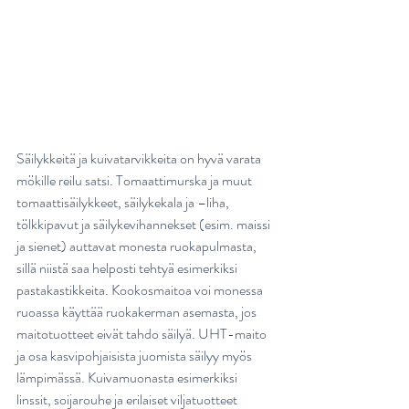
Säilykkeitä ja kuivatarvikkeita on hyvä varata 
mökille reilu satsi. Tomaattimurska ja muut 
tomaattisäilykkeet, säilykekala ja –liha, 
tölkkipavut ja säilykevihannekset (esim. maissi 
ja sienet) auttavat monesta ruokapulmasta, 
sillä niistä saa helposti tehtyä esimerkiksi 
pastakastikkeita. Kookosmaitoa voi monessa 
ruoassa käyttää ruokakerman asemasta, jos 
maitotuotteet eivät tahdo säilyä. UHT-maito 
ja osa kasvipohjaisista juomista säilyy myös 
lämpimässä. Kuivamuonasta esimerkiksi 
linssit, soijarouhe ja erilaiset viljatuotteet 