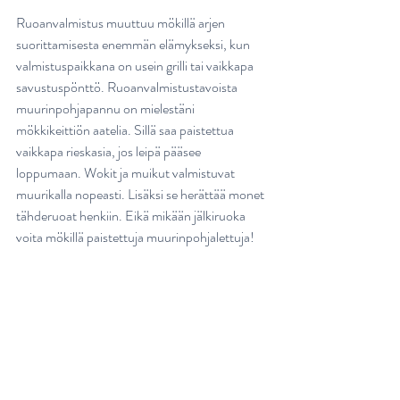
Ruoanvalmistus muuttuu mökillä arjen 
suorittamisesta enemmän elämykseksi, kun 
valmistuspaikkana on usein grilli tai vaikkapa 
savustuspönttö. Ruoanvalmistustavoista 
muurinpohjapannu on mielestäni 
mökkikeittiön aatelia. Sillä saa paistettua 
vaikkapa rieskasia, jos leipä pääsee 
loppumaan. Wokit ja muikut valmistuvat 
muurikalla nopeasti. Lisäksi se herättää monet 
tähderuoat henkiin. Eikä mikään jälkiruoka 
voita mökillä paistettuja muurinpohjalettuja!