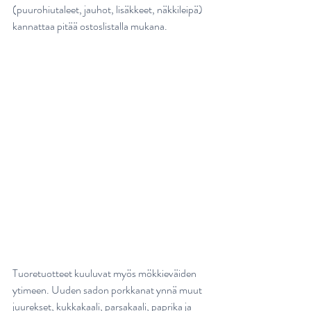
(puurohiutaleet, jauhot, lisäkkeet, näkkileipä) 
kannattaa pitää ostoslistalla mukana. 
Tuoretuotteet kuuluvat myös mökkieväiden 
ytimeen. Uuden sadon porkkanat ynnä muut 
juurekset, kukkakaali, parsakaali, paprika ja 