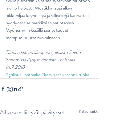
avulla pienetkin kalat saa syötävään muotoon 
melko helposti. Mustikkakausi alkaa 
pikkuhiljaa käynnistyä ja villiyrttejä kannattaa 
hyödyntää esimerkiksi salaatinteossa. 
Myöhemmin kesällä sienet tuovat 
monipuolisuutta ruokalistaan. 
Tämä teksti on alunperin julkaistu Savon 
Sanomissa Kysy ravinnosta -palstalla 
14.7.2018
#grillaus
#satoaika
#kasvikset
#sesonkiruoka
Aiheeseen liittyvät päivitykset
Katso kaikki