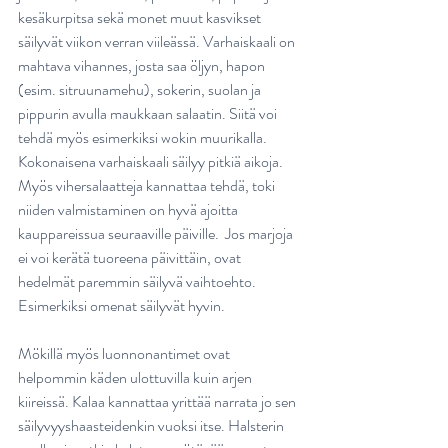
kesäkurpitsa sekä monet muut kasvikset 
säilyvät viikon verran viileässä. Varhaiskaali on 
mahtava vihannes, josta saa öljyn, hapon 
(esim. sitruunamehu), sokerin, suolan ja 
pippurin avulla maukkaan salaatin. Siitä voi 
tehdä myös esimerkiksi wokin muurikalla. 
Kokonaisena varhaiskaali säilyy pitkiä aikoja. 
Myös vihersalaatteja kannattaa tehdä, toki 
niiden valmistaminen on hyvä ajoitta 
kauppareissua seuraaville päiville.  Jos marjoja 
ei voi kerätä tuoreena päivittäin, ovat 
hedelmät paremmin säilyvä vaihtoehto. 
Esimerkiksi omenat säilyvät hyvin.
Mökillä myös luonnonantimet ovat 
helpommin käden ulottuvilla kuin arjen 
kiireissä. Kalaa kannattaa yrittää narrata jo sen 
säilyvyyshaasteidenkin vuoksi itse. Halsterin 