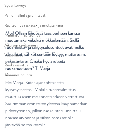
Sydänterveys
Painonhallinta ja elintavat
Ravitsemus raskaus- ja imetysaikana
Moi! Ollaan lähdössä taas perheen kanssa 
Ikäihmisen ravitsemus
muutamaksi viikoksi mökkeilemään. Siellä 
Aikuisen ravitsemus
ruoanlaitto- ja säilytysolosuhteet ovat melko 
alkeelliset, sähköt sentään löytyy, mutta esim. 
Vatsavaivat
pakastinta ei. Olisiko hyviä ideoita 
Ruokakasvatus
ruokahuoltoon? T. Marja
Aineenvaihdunta
Hei Marja! Kiitos ajankohtaisesta 
kysymyksestäsi. Mökillä ruoanvalmistus 
muuttuu usein melkoisesti arkeen verrattuna. 
Suurimman eron tekee yleensä kauppamatkan 
pidentyminen, jolloin ruokalistasuunnittelu 
nousee arvoonsa ja viikon ostokset olisi 
järkevää hoitaa kerralla.