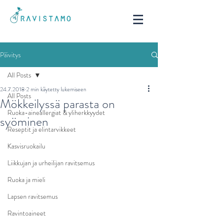
Päivitys
All Posts
24.7.2018
2 min käytetty lukemiseen
All Posts
Mökkeilyssä parasta on
Ruoka-aineallergiat & yliherkkyydet
syöminen
Reseptit ja elintarvikkeet
Kasvisruokailu
Liikkujan ja urheilijan ravitsemus
Ruoka ja mieli
Lapsen ravitsemus
Ravintoaineet