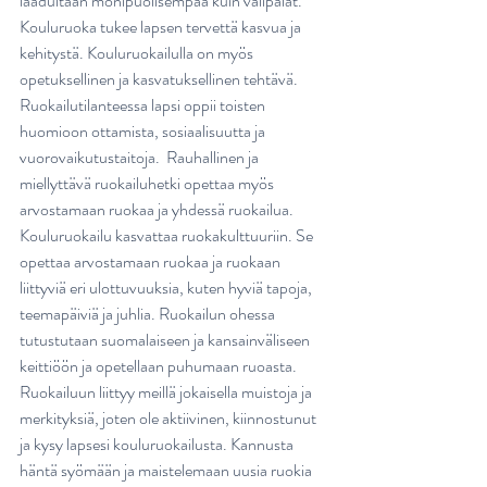
laadultaan monipuolisempaa kuin välipalat. 
Kouluruoka tukee lapsen tervettä kasvua ja 
kehitystä. Kouluruokailulla on myös 
opetuksellinen ja kasvatuksellinen tehtävä. 
Ruokailutilanteessa lapsi oppii toisten 
huomioon ottamista, sosiaalisuutta ja 
vuorovaikutustaitoja.  Rauhallinen ja 
miellyttävä ruokailuhetki opettaa myös 
arvostamaan ruokaa ja yhdessä ruokailua. 
Kouluruokailu kasvattaa ruokakulttuuriin. Se 
opettaa arvostamaan ruokaa ja ruokaan 
liittyviä eri ulottuvuuksia, kuten hyviä tapoja, 
teemapäiviä ja juhlia. Ruokailun ohessa 
tutustutaan suomalaiseen ja kansainväliseen 
keittiöön ja opetellaan puhumaan ruoasta. 
Ruokailuun liittyy meillä jokaisella muistoja ja 
merkityksiä, joten ole aktiivinen, kiinnostunut 
ja kysy lapsesi kouluruokailusta. Kannusta 
häntä syömään ja maistelemaan uusia ruokia 