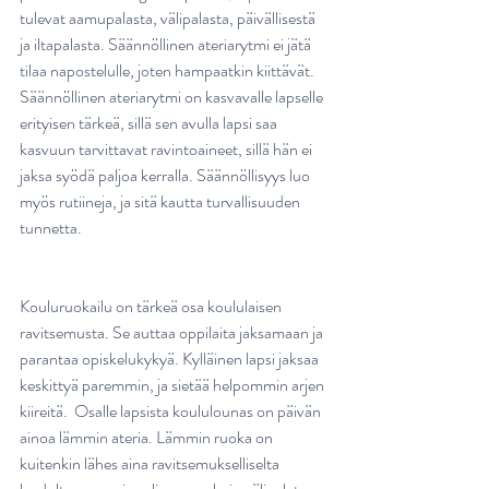
tulevat aamupalasta, välipalasta, päivällisestä 
ja iltapalasta. Säännöllinen ateriarytmi ei jätä 
tilaa napostelulle, joten hampaatkin kiittävät. 
Säännöllinen ateriarytmi on kasvavalle lapselle 
erityisen tärkeä, sillä sen avulla lapsi saa 
kasvuun tarvittavat ravintoaineet, sillä hän ei 
jaksa syödä paljoa kerralla. Säännöllisyys luo 
myös rutiineja, ja sitä kautta turvallisuuden 
tunnetta. 
Kouluruokailu on tärkeä osa koululaisen 
ravitsemusta. Se auttaa oppilaita jaksamaan ja 
parantaa opiskelukykyä. Kylläinen lapsi jaksaa 
keskittyä paremmin, ja sietää helpommin arjen 
kiireitä.  Osalle lapsista koululounas on päivän 
ainoa lämmin ateria. Lämmin ruoka on 
kuitenkin lähes aina ravitsemukselliselta 