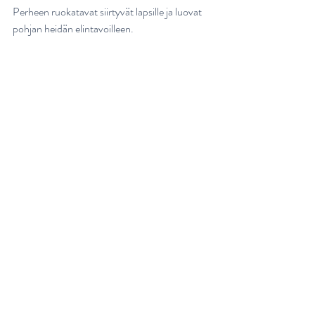
Perheen ruokatavat siirtyvät lapsille ja luovat 
pohjan heidän elintavoilleen. 
Kysy, kannusta ja kehu! Ole itse esimerkkinä ja 
roolimallina, mutta anna kuitenkin selkeät 
rajat. Aikuinen päättää mitä ja milloin 
perheessä syödään (toki toiveita voi 
kuunnella), lapsi päättää kuinka paljon ruokaa 
syö. Koululaisen voi antaa tehdä omaan ikään 
suhteutettuja päätöksiä.
Kaikista tärkeimpänä on kuitenkin syytä 
muistaa ruokailo! Nauti yhdessä tekemisestä, 
syömisestä ja kokeilemisesta! Ota lapsi 
mukaan ja tutustukaa ruokaan yhdessä kaikin 
aistein. Syömisen iloa! 