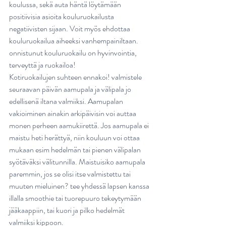
koulussa, sekä auta häntä löytämään 
positiivisia asioita kouluruokailusta 
negatiivisten sijaan. Voit myös ehdottaa 
kouluruokailua aiheeksi vanhempainiltaan. 
onnistunut kouluruokailu on hyvinvointia, 
terveyttä ja ruokailoa! 
Kotiruokailujen suhteen ennakoi! valmistele 
seuraavan päivän aamupala ja välipala jo 
edellisenä iltana valmiiksi. Aamupalan 
vakioiminen ainakin arkipäivisin voi auttaa 
monen perheen aamukiirettä. Jos aamupala ei 
maistu heti herättyä, niin kouluun voi ottaa 
mukaan esim hedelmän tai pienen välipalan 
syötäväksi välitunnilla. Maistuisiko aamupala 
paremmin, jos se olisi itse valmistettu tai 
muuten mieluinen? tee yhdessä lapsen kanssa 
illalla smoothie tai tuorepuuro tekeytymään 
jääkaappiin, tai kuori ja pilko hedelmät 
valmiiksi kippoon. 