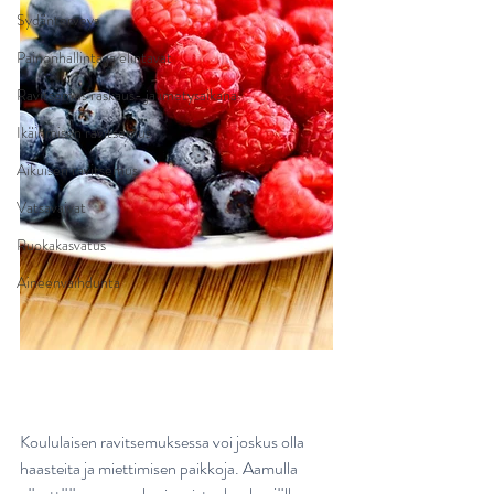
Sydänterveys
Painonhallinta ja elintavat
Ravitsemus raskaus- ja imetysaikana
Ikäihmisen ravitsemus
Aikuisen ravitsemus
Vatsavaivat
Ruokakasvatus
Aineenvaihdunta
Koululaisen ravitsemuksessa voi joskus olla 
haasteita ja miettimisen paikkoja. Aamulla 