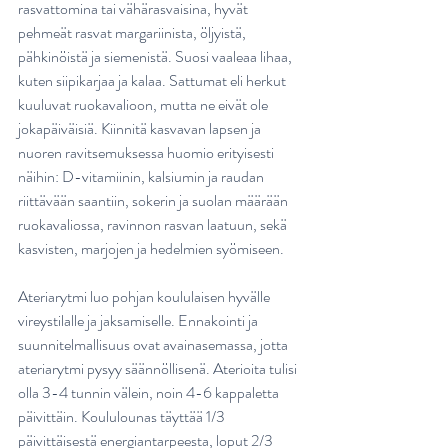
rasvattomina tai vähärasvaisina, hyvät 
pehmeät rasvat margariinista, öljyistä, 
pähkinöistä ja siemenistä. Suosi vaaleaa lihaa, 
kuten siipikarjaa ja kalaa. Sattumat eli herkut 
kuuluvat ruokavalioon, mutta ne eivät ole 
jokapäiväisiä. Kiinnitä kasvavan lapsen ja 
nuoren ravitsemuksessa huomio erityisesti 
näihin: D-vitamiinin, kalsiumin ja raudan 
riittävään saantiin, sokerin ja suolan määrään 
ruokavaliossa, ravinnon rasvan laatuun, sekä 
kasvisten, marjojen ja hedelmien syömiseen. 
Ateriarytmi luo pohjan koululaisen hyvälle 
vireystilalle ja jaksamiselle. Ennakointi ja 
suunnitelmallisuus ovat avainasemassa, jotta 
ateriarytmi pysyy säännöllisenä. Aterioita tulisi 
olla 3-4 tunnin välein, noin 4-6 kappaletta 
päivittäin. Koululounas täyttää 1/3 
päivittäisestä energiantarpeesta, loput 2/3 