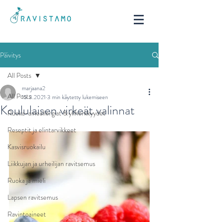
Päivitys
All Posts
marjaana2
All Posts
15.3.2021
3 min käytetty lukemiseen
Koululaisen virkeät valinnat
Ruoka-aineallergiat & yliherkkyydet
Reseptit ja elintarvikkeet
Kasvisruokailu
Liikkujan ja urheilijan ravitsemus
Ruoka ja mieli
Lapsen ravitsemus
Ravintoaineet