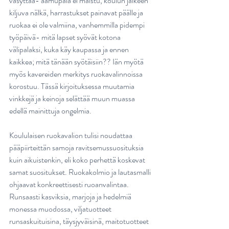
väsyttää- aamupala ei maistu, koulun jälkeen 
kiljuva nälkä, harrastukset painavat päälle ja 
ruokaa ei ole valmiina, vanhemmilla pidempi 
työpäivä- mitä lapset syövät kotona 
välipalaksi, kuka käy kaupassa ja ennen 
kaikkea; mitä tänään syötäisiin?? Iän myötä 
myös kavereiden merkitys ruokavalinnoissa 
korostuu. Tässä kirjoituksessa muutamia 
vinkkejä ja keinoja selättää muun muassa 
edellä mainittuja ongelmia. 
Koululaisen ruokavalion tulisi noudattaa 
pääpiirteittän samoja ravitsemussuosituksia 
kuin aikuistenkin, eli koko perhettä koskevat 
samat suositukset. Ruokakolmio ja lautasmalli 
ohjaavat konkreettisesti ruoanvalintaa. 
Runsaasti kasviksia, marjoja ja hedelmiä 
monessa muodossa, viljatuotteet 
runsaskuituisina, täysjyväisinä, maitotuotteet 