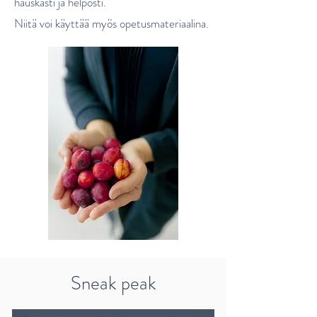
hauskasti ja helposti.
Niitä voi käyttää myös opetusmateriaalina.
Sneak peak