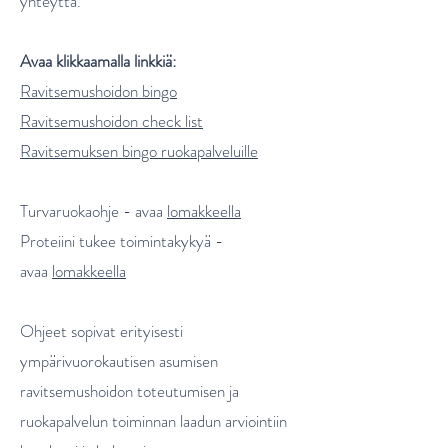
yhteyttä.
Avaa klikkaamalla linkkiä:
Ravitsemushoidon bingo
Ravitsemushoidon check list
Ravitsemuksen bingo ruokapalveluille
Turvaruokaohje - avaa
lomakkeella
Proteiini tukee toimintakykyä -
avaa
lomakkeella
Ohjeet sopivat erityisesti
ympärivuorokautisen asumisen
ravitsemushoidon toteutumisen ja
ruokapalvelun toiminnan laadun arviointiin