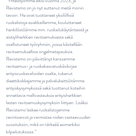
”Yhteistyömme alkoi vuonna 2023, ja
Ravistamo on jo nyt auttanut meitä monin
tavoin. He ovat tuottaneet yksilöllisiä
ruokalistoja asiakkaillemme, kouluttaneet
henkilöstöämme mm. ruokailukäytänteistä ja
aistiyliherkkien ravitsemuksesta sekä
osallistuneet työryhmiin, joissa käsitellään
ravitsemuksellisia ongelmatapauksia.
Ravistamo on päivittänyt kanssamme
ravitsemus- ja ruokakasvatuskäsikirjaa
erityisruokavalioiden osalta, tukenut
dieettikokkejamme ja palvelukeittiöitämme
erityiskysymyksissä sekä tuottanut koteihin
annettavia mallivastauksia erityisherkkien
lasten ravitsemuskysymyksiin liittyen. Lisäksi
Ravistamo laskee ruokalistojemme
ravintoarvot ja varmistaa niiden vastaavuuden
suosituksiin, mikä on tärkeää esimerkiksi
kilpailutuksissa.”