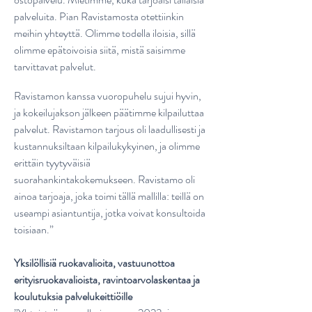
palveluita. Pian Ravistamosta otettiinkin
meihin yhteyttä. Olimme todella iloisia, sillä
olimme epätoivoisia siitä, mistä saisimme
tarvittavat palvelut.
Ravistamon kanssa vuoropuhelu sujui hyvin,
ja kokeilujakson jälkeen päätimme kilpailuttaa
palvelut. Ravistamon tarjous oli laadullisesti ja
kustannuksiltaan kilpailukykyinen, ja olimme
erittäin tyytyväisiä
suorahankintakokemukseen. Ravistamo oli
ainoa tarjoaja, joka toimi tällä mallilla: teillä on
useampi asiantuntija, jotka voivat konsultoida
toisiaan.”
Yksilöllisiä ruokavalioita, vastuunottoa
erityisruokavalioista, ravintoarvolaskentaa ja
koulutuksia palvelukeittiöille