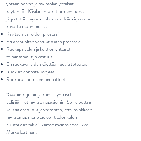
yhteen hoivan ja ravintolan yhteiset
käytännöt. Käsikirjan jalkattamisen tueksi
järjestettiin myös koulutuksia. Käsikirjassa on
kuvattu muun muassa:
Ravitsemushoidon prosessi
Eri osapuolten vastuut osana prosessia
Ruokapalvelun ja keittiön yhteiset
toimintamallit ja vastuut
Eri ruokavalioiden käyttöaiheet ja toteutus
Ruokien annosteluohjeet
Ruokailutilanteiden periaatteet
”Saatiin kirjoihin ja kansiin yhteiset
pelisäännöt ravitsemusasioihin. Se helpottaa
kaikkia osapuolia ja varmistaa, ettei asiakkaan
ravitsemus mene pieleen tiedonkulun
puutteiden takia”, kertoo ravintolapäällikkö
Marko Laitinen.