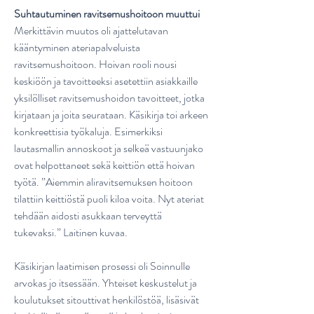
Suhtautuminen ravitsemushoitoon muuttui
Merkittävin muutos oli ajattelutavan
kääntyminen ateriapalveluista
ravitsemushoitoon. Hoivan rooli nousi
keskiöön ja tavoitteeksi asetettiin asiakkaille
yksilölliset ravitsemushoidon tavoitteet, jotka
kirjataan ja joita seurataan. Käsikirja toi arkeen
konkreettisia työkaluja. Esimerkiksi
lautasmallin annoskoot ja selkeä vastuunjako
ovat helpottaneet sekä keittiön että hoivan
työtä. ”Aiemmin aliravitsemuksen hoitoon
tilattiin keittiöstä puoli kiloa voita. Nyt ateriat
tehdään aidosti asukkaan terveyttä
tukevaksi.” Laitinen kuvaa.
Käsikirjan laatimisen prosessi oli Soinnulle
arvokas jo itsessään. Yhteiset keskustelut ja
koulutukset sitouttivat henkilöstöä, lisäsivät