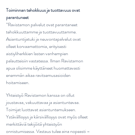
Toiminnan tehokkuus ja tuottavuus ovat
parantuneet
”Ravistamon palvelut ovat parantaneet
tehokkuuttamme ja tuottavuuttamme.
Asiantuntijatuki ja neuvontapalvelut ovat
olleet korvaamattomia, erityisesti
aistiyliherkkien lasten vanhempien
palautteisiin vastatessa. Ilman Ravistamon
apua olisimme käyttäneet huomattavasti
enemmän aikaa ravitsemusasioiden
hoitamiseen.
Yhteistyö Ravistamon kanssa on ollut
joustavaa, vakuuttavaa ja asiantuntevaa.
Toimijat luottavat asiantuntemukseen.
Ystävällisyys ja kärsivällisyys ovat myös olleet
merkittäviä tekijöitä yhteistyön
onnistumisessa. Vastaus tulee aina nopeasti –