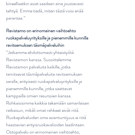
kiireellisetkin asiat saadaan aina joustavasti
tehtyä. Emme tiedä, miten tästä voisi enää
parantaa.”
Ravistamo on erinomainen vaihtoehto
ruokapalveluyrityksille ja pienemmille kunnilla
ravitsemuksen täsmäpalveluihin
”Jatkamme ehdottomasti yhteistyötä
Ravistamon kanssa. Suosittelemme
Ravistamon palveluita kaikille, jotka
tarvitsevat täsmäpalveluita ravitsemuksen
saralla, erityisesti ruokapalveluyrityksille ja
pienemmille kunnille, jotka saattavat
kamppailla omien resurssien kanssa.
Rohkaisisimme kaikkia tekemään samanlaisen
ratkaisun, mikäli omat rahkeet eivät riitä.
Ruokapalveluiden oma asiantuntijuus ei riitä
haastavien erityisruokavalioiden laadintaan.
Ostopalvelu on erinomainen vaihtoehto,