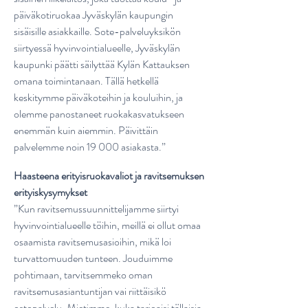
päiväkotiruokaa Jyväskylän kaupungin
sisäisille asiakkaille. Sote-palveluyksikön
siirtyessä hyvinvointialueelle, Jyväskylän
kaupunki päätti säilyttää Kylän Kattauksen
omana toimintanaan. Tällä hetkellä
keskitymme päiväkoteihin ja kouluihin, ja
olemme panostaneet ruokakasvatukseen
enemmän kuin aiemmin. Päivittäin
palvelemme noin 19 000 asiakasta.”
Haasteena erityisruokavaliot ja ravitsemuksen
erityiskysymykset
”Kun ravitsemussuunnittelijamme siirtyi
hyvinvointialueelle töihin, meillä ei ollut omaa
osaamista ravitsemusasioihin, mikä loi
turvattomuuden tunteen. Jouduimme
pohtimaan, tarvitsemmeko oman
ravitsemusasiantuntijan vai riittäisikö
ostopalvelu. Mietimme, kuka tarjoaisi tällaisia