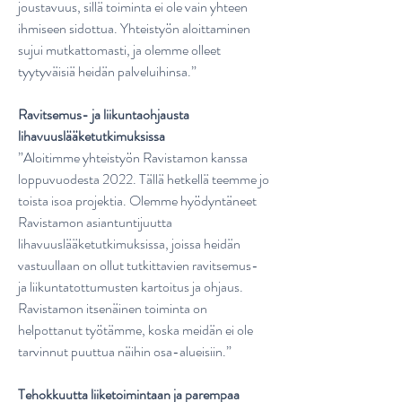
joustavuus, sillä toiminta ei ole vain yhteen
ihmiseen sidottua. Yhteistyön aloittaminen
sujui mutkattomasti, ja olemme olleet
tyytyväisiä heidän palveluihinsa.”
Ravitsemus- ja liikuntaohjausta
lihavuuslääketutkimuksissa
”Aloitimme yhteistyön Ravistamon kanssa
loppuvuodesta 2022. Tällä hetkellä teemme jo
toista isoa projektia. Olemme hyödyntäneet
Ravistamon asiantuntijuutta
lihavuuslääketutkimuksissa, joissa heidän
vastuullaan on ollut tutkittavien ravitsemus-
ja liikuntatottumusten kartoitus ja ohjaus.
Ravistamon itsenäinen toiminta on
helpottanut työtämme, koska meidän ei ole
tarvinnut puuttua näihin osa-alueisiin.”
Tehokkuutta liiketoimintaan ja parempaa