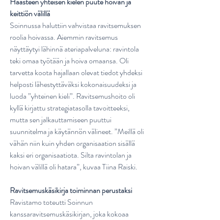
Haasteen yhteisen kielen puute hoivan ja
keittiön välillä
Soinnussa haluttiin vahvistaa ravitsemuksen
roolia hoivassa. Aiemmin ravitsemus
näyttäytyi lähinnä ateriapalveluna: ravintola
teki omaa työtään ja hoiva omaansa. Oli
tarvetta koota hajallaan olevat tiedot yhdeksi
helposti lähestyttäväksi kokonaisuudeksi ja
luoda ”yhteinen kieli”. Ravitsemushoito oli
kyllä kirjattu strategiatasolla tavoitteeksi,
mutta sen jalkauttamiseen puuttui
suunnitelma ja käytännön välineet. ”Meillä oli
vähän niin kuin yhden organisaation sisällä
kaksi eri organisaatiota. Silta ravintolan ja
hoivan välillä oli hatara”, kuvaa Tiina Raiski.
Ravitsemuskäsikirja toiminnan perustaksi
Ravistamo toteutti Soinnun
kanssaravitsemuskäsikirjan, joka kokoaa