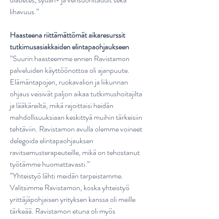
lihavuus.”
Haasteena riittämättömät aikaresurssit
tutkimusasiakkaiden elintapaohjaukseen
”Suurin haasteemme ennen Ravistamon
palveluiden käyttöönottoa oli ajanpuute.
Elämäntapojen, ruokavalion ja liikunnan
ohjaus veisivät paljon aikaa tutkimushoitajilta
ja lääkäreiltä, mikä rajoittaisi heidän
mahdollisuuksiaan keskittyä muihin tärkeisiin
tehtäviin. Ravistamon avulla olemme voineet
delegoida elintapaohjauksen
ravitsemusterapeuteille, mikä on tehostanut
työtämme huomattavasti.”
”Yhteistyö lähti meidän tarpeistamme.
Valitsimme Ravistamon, koska yhteistyö
yrittäjäpohjaisen yrityksen kanssa oli meille
tärkeää. Ravistamon etuna oli myös