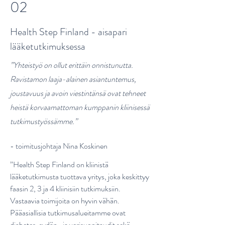
02
Health Step Finland - aisapari
lääketutkimuksessa
”Yhteistyö on ollut erittäin onnistunutta.
Ravistamon laaja-alainen asiantuntemus,
joustavuus ja avoin viestintänsä ovat tehneet
heistä korvaamattoman kumppanin kliinisessä
tutkimustyössämme.”
- toimitusjohtaja Nina Koskinen
”Health Step Finland on kliinistä
lääketutkimusta tuottava yritys, joka keskittyy
faasin 2, 3 ja 4 kliinisiin tutkimuksiin.
Vastaavia toimijoita on hyvin vähän.
Pääasiallisia tutkimusalueitamme ovat
diabetes, sydän- ja verisuonitaudit sekä