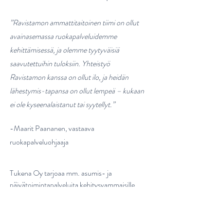
”Ravistamon ammattitaitoinen tiimi on ollut
avainasemassa ruokapalveluidemme
kehittämisessä, ja olemme tyytyväisiä
saavutettuihin tuloksiin. Yhteistyö
Ravistamon kanssa on ollut ilo, ja heidän
lähestymis-tapansa on ollut lempeä – kukaan
ei ole kyseenalaistanut tai syytellyt.”
-Maarit Paananen, vastaava
ruokapalveluohjaaja
Tukena Oy tarjoaa mm. asumis- ja
päivätoimintapalveluita kehitysvammaisille
ihmisille lähes 50 palveluyksikössä ympäri
Suomea. Noin 10 yksikössä on käytössä