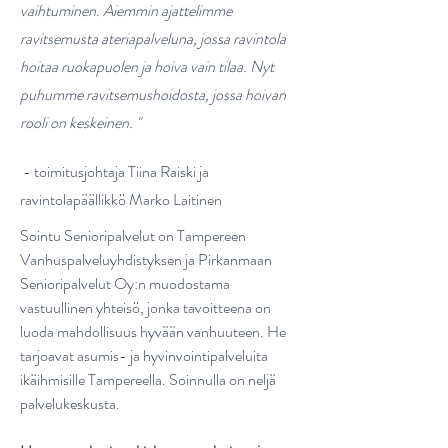
vaihtuminen. Aiemmin ajattelimme
ravitsemusta ateriapalveluna, jossa ravintola
hoitaa ruokapuolen ja hoiva vain tilaa. Nyt
puhumme ravitsemushoidosta, jossa hoivan
rooli on keskeinen. "
- toimitusjohtaja Tiina Raiski ja
ravintolapäällikkö Marko Laitinen
Sointu Senioripalvelut on Tampereen
Vanhuspalveluyhdistyksen ja Pirkanmaan
Senioripalvelut Oy:n muodostama
vastuullinen yhteisö, jonka tavoitteena on
luoda mahdollisuus hyvään vanhuuteen. He
tarjoavat asumis- ja hyvinvointipalveluita
ikäihmisille Tampereella. Soinnulla on neljä
palvelukeskusta.