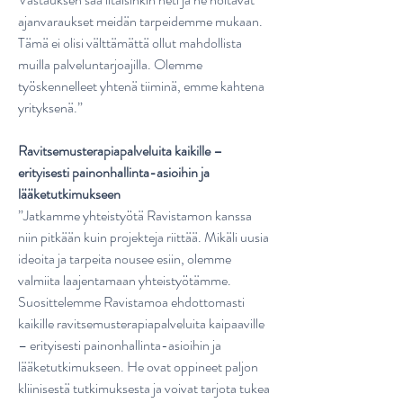
ajanvaraukset meidän tarpeidemme mukaan.
Tämä ei olisi välttämättä ollut mahdollista
muilla palveluntarjoajilla. Olemme
työskennelleet yhtenä tiiminä, emme kahtena
yrityksenä.”
Ravitsemusterapiapalveluita kaikille –
erityisesti painonhallinta-asioihin ja
lääketutkimukseen
”Jatkamme yhteistyötä Ravistamon kanssa
niin pitkään kuin projekteja riittää. Mikäli uusia
ideoita ja tarpeita nousee esiin, olemme
valmiita laajentamaan yhteistyötämme.
Suosittelemme Ravistamoa ehdottomasti
kaikille ravitsemusterapiapalveluita kaipaaville
– erityisesti painonhallinta-asioihin ja
lääketutkimukseen. He ovat oppineet paljon
kliinisestä tutkimuksesta ja voivat tarjota tukea