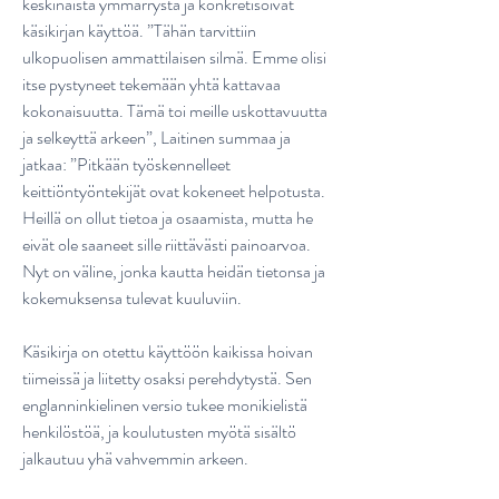
keskinäistä ymmärrystä ja konkretisoivat
käsikirjan käyttöä. ”Tähän tarvittiin
ulkopuolisen ammattilaisen silmä. Emme olisi
itse pystyneet tekemään yhtä kattavaa
kokonaisuutta. Tämä toi meille uskottavuutta
ja selkeyttä arkeen”, Laitinen summaa ja
jatkaa: ”Pitkään työskennelleet
keittiöntyöntekijät ovat kokeneet helpotusta.
Heillä on ollut tietoa ja osaamista, mutta he
eivät ole saaneet sille riittävästi painoarvoa.
Nyt on väline, jonka kautta heidän tietonsa ja
kokemuksensa tulevat kuuluviin.
Käsikirja on otettu käyttöön kaikissa hoivan
tiimeissä ja liitetty osaksi perehdytystä. Sen
englanninkielinen versio tukee monikielistä
henkilöstöä, ja koulutusten myötä sisältö
jalkautuu yhä vahvemmin arkeen.