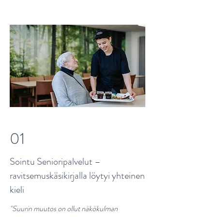
01
Sointu Senioripalvelut –
ravitsemuskäsikirjalla löytyi yhteinen
kieli
"Suurin muutos on ollut näkökulman