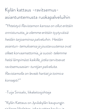
Kylän kattaus -ravitsemus-
asiantuntemusta ruokapalveluihin
”Yhteistyö Ravistamon kanssa on ollut erittäin
onnistunutta, ja olemme erittäin tyytyväisiä
heidän tarjoamiinsa palveluihin. Heidän
asiantun-temuksensa ja joustavuutensa ovat
olleet korvaamattomia, ja suosit-telemme
heitä lämpimästi kaikille, jotka tarvitsevat
ravitsemus
asian-tuntijan palveluita.
Ravistamolla on leveät hartiat ja toimiva
konsepti!”
-
Tuija Sinisalo, liikelaitosjohtaja
”Kylän Kattaus on Jyväskylän kaupungin
sisäinen liikelaitos, joka tuottaa koulu- ja