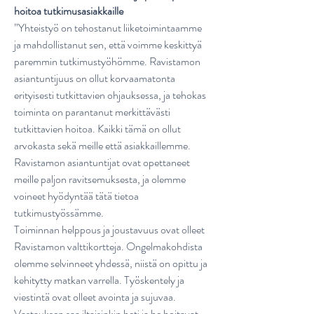
hoitoa tutkimusasiakkaille
”Yhteistyö on tehostanut liiketoimintaamme
ja mahdollistanut sen, että voimme keskittyä
paremmin tutkimustyöhömme. Ravistamon
asiantuntijuus on ollut korvaamatonta
erityisesti tutkittavien ohjauksessa, ja tehokas
toiminta on parantanut merkittävästi
tutkittavien hoitoa. Kaikki tämä on ollut
arvokasta sekä meille että asiakkaillemme.
Ravistamon asiantuntijat ovat opettaneet
meille paljon ravitsemuksesta, ja olemme
voineet hyödyntää tätä tietoa
tutkimustyössämme.
Toiminnan helppous ja joustavuus ovat olleet
Ravistamon valttikortteja. Ongelmakohdista
olemme selvinneet yhdessä, niistä on opittu ja
kehitytty matkan varrella. Työskentely ja
viestintä ovat olleet avointa ja sujuvaa.
Vastauksen saa iltaisinkin heti ja he hoitavat