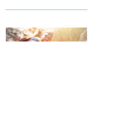
04
Lihavuuden hoito