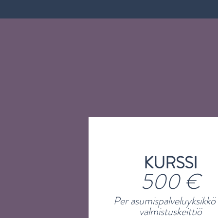
KURSSI
500 €
Per asumispalveluyksikkö 
valmistuskeittiö