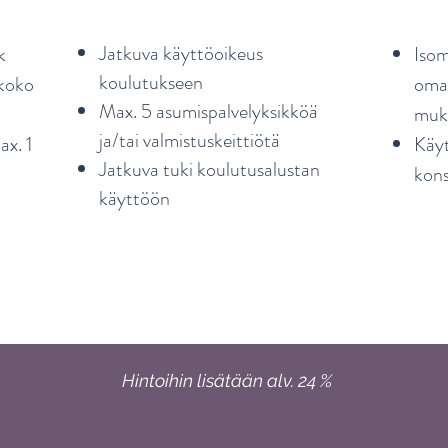
Jatkuva käyttöoikeus
k
Isom
koulutukseen
 koko
oman
Max. 5 asumispalvelyksikköä
muk
ja/tai valmistuskeittiötä
ax. 1
Käyt
Jatkuva tuki koulutusalustan
kons
käyttöön
Hintoihin lisätään alv. 24 %