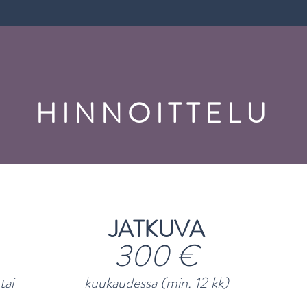
HINNOITTELU
JATKUVA
300 €
tai
kuukaudessa (min. 12 kk)