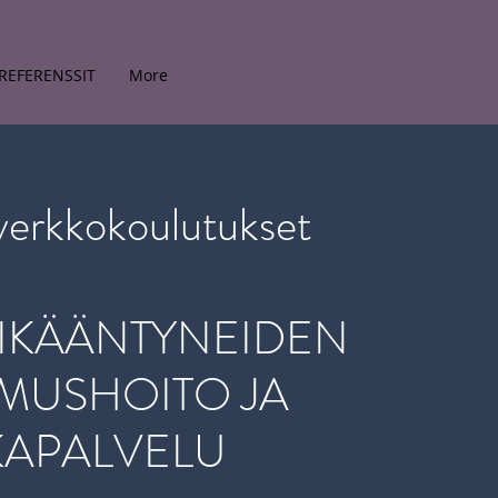
REFERENSSIT
More
kkokoulutukset
IKÄÄNTYNEIDEN
MUSHOITO JA
APALVELU