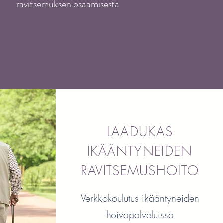
ravitsemuksen osaamisesta
LAADUKAS
IKÄÄNTYNEIDEN
RAVITSEMUSHOITO
Verkkokoulutus ikääntyneiden
hoivapalveluissa