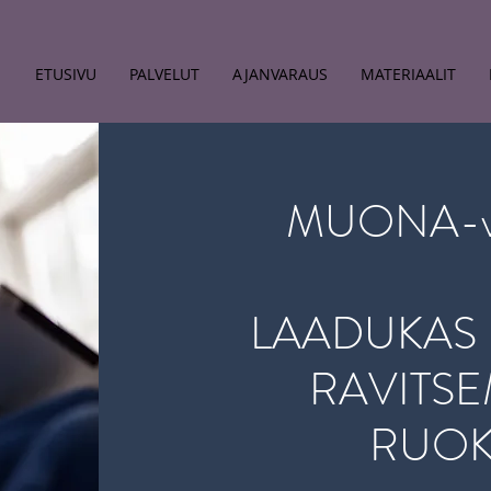
ETUSIVU
PALVELUT
AJANVARAUS
MATERIAALIT
MUONA-ver
LAADUKAS 
RAVITSE
RUOK