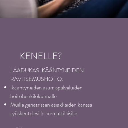
KENELLE?
LAADUKAS IKÄÄNTYNEIDEN
RAVITSEMUSHOITO:
Ikääntyneiden asumispalveluiden
hoitohenkilökunnalle
Muille geriatristen asiakkaiden kanssa
työskenteleville ammattilaisille