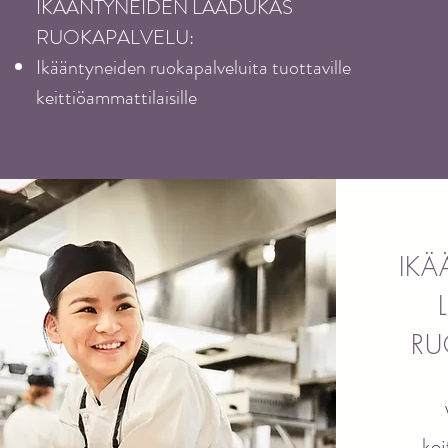
IKÄÄNTYNEIDEN LAADUKAS
RUOKAPALVELU:
Ikääntyneiden ruokapalveluita tuottaville
keittiöammattilaisille
IKÄ
RU
kei