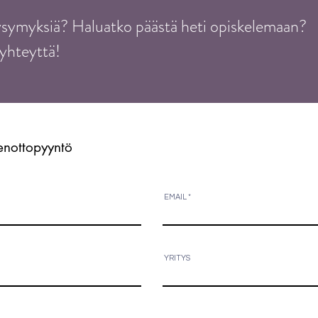
symyksiä? Haluatko päästä heti opiskelemaan?
yhteyttä!
enottopyyntö
EMAIL
YRITYS