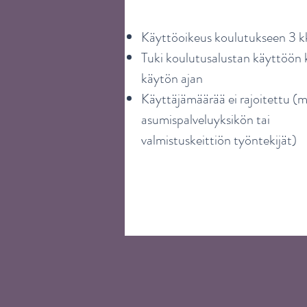
Käyttöoikeus koulutukseen 3 k
Tuki koulutusalustan käyttöön
käytön ajan
Käyttäjämäärää ei rajoitettu (m
asumispalveluyksikön tai
valmistuskeittiön työntekijät)