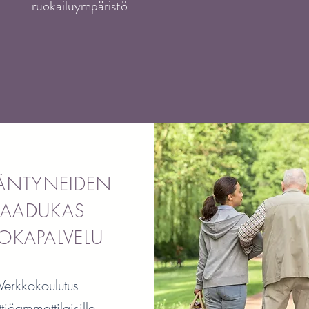
ruokailuympäristö
ÄNTYNEIDEN
LAADUKAS
OKAPALVELU
Verkkokoulutus
ttiöammattilaisille