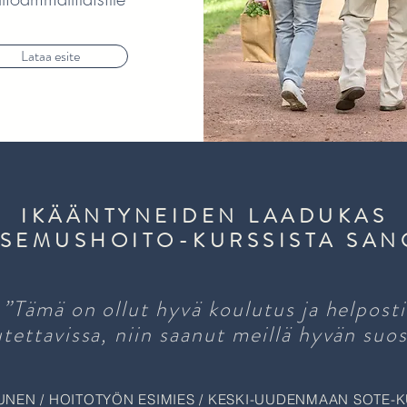
Lataa esite
IKÄÄNTYNEIDEN LAADUKAS
TSEMUSHOITO-KURSSISTA SAN
”Tämä on ollut hyvä koulutus ja helposti
tettavissa, niin saanut meillä hyvän suos
UNEN / HOITOTYÖN ESIMIES / KESKI-UUDENMAAN SOTE-