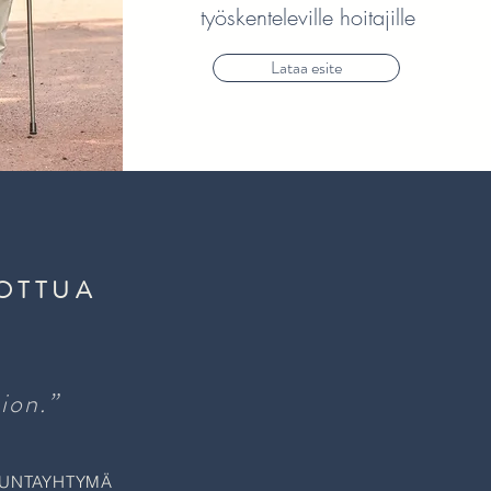
työskenteleville hoitajille
Lataa esite
OTTUA
ion.”
KUNTAYHTYMÄ