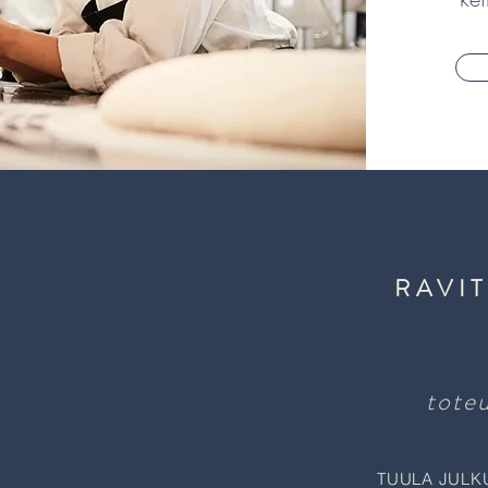
RAVI
toteu
TUULA JULK