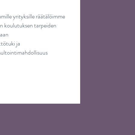
mille yrityksille räätälöimme
 koulutuksen tarpeiden
aan
tötuki ja
ultointimahdollisuus