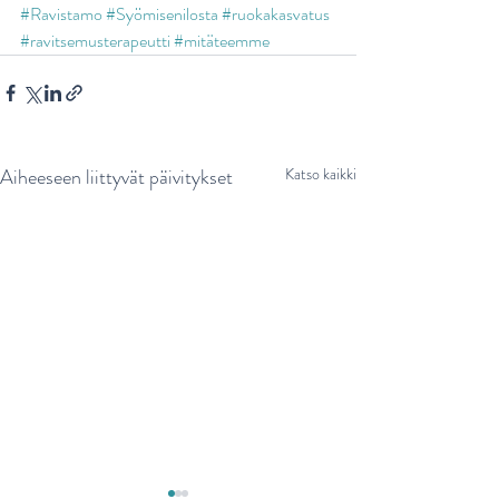
#Ravistamo
#Syömisenilosta
#ruokakasvatus
#ravitsemusterapeutti
#mitäteemme
Aiheeseen liittyvät päivitykset
Katso kaikki