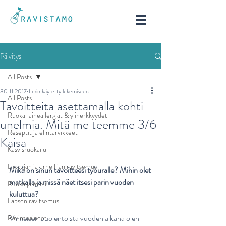
Päivitys
All Posts
30.11.2017
1 min käytetty lukemiseen
All Posts
Tavoitteita asettamalla kohti
Ruoka-aineallergiat & yliherkkyydet
unelmia. Mitä me teemme 3/6
Reseptit ja elintarvikkeet
Kaisa
Kasvisruokailu
Liikkujan ja urheilijan ravitsemus
Mikä on sinun tavoitteesi työuralle? Mihin olet 
matkalla ja missä näet itsesi parin vuoden 
Ruoka ja mieli
kuluttua?
Lapsen ravitsemus
Viimeisen puolentoista vuoden aikana olen 
Ravintoaineet