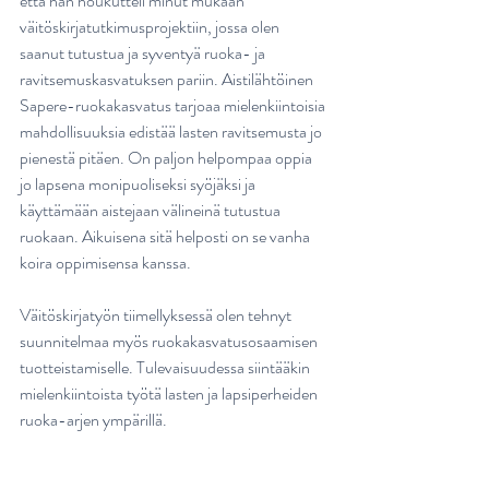
että hän houkutteli minut mukaan 
väitöskirjatutkimusprojektiin, jossa olen 
saanut tutustua ja syventyä ruoka- ja 
ravitsemuskasvatuksen pariin. Aistilähtöinen 
Sapere-ruokakasvatus tarjoaa mielenkiintoisia 
mahdollisuuksia edistää lasten ravitsemusta jo 
pienestä pitäen. On paljon helpompaa oppia 
jo lapsena monipuoliseksi syöjäksi ja  
käyttämään aistejaan välineinä tutustua 
ruokaan. Aikuisena sitä helposti on se vanha 
koira oppimisensa kanssa.
Väitöskirjatyön tiimellyksessä olen tehnyt 
suunnitelmaa myös ruokakasvatusosaamisen 
tuotteistamiselle. Tulevaisuudessa siintääkin 
mielenkiintoista työtä lasten ja lapsiperheiden 
ruoka-arjen ympärillä.