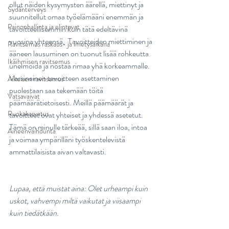
ollut näiden kysymysten äärellä, miettinyt ja 
Sydänterveys
suunnitellut omaa työelämääni enemmän ja 
Painonhallinta ja elintavat
tavoitteellisemmin kuin tätä edeltävinä 
vuosina yhteensä.  Tavoitteiden miettiminen ja 
Ravitsemus raskaus- ja imetysaikana
ääneen lausuminen on tuonut lisää rohkeutta 
Ikäihmisen ravitsemus
unelmoida ja nostaa rimaa yhä korkeammalle. 
Varsinainen tavoitteen asettaminen 
Aikuisen ravitsemus
puolestaan saa tekemään töitä 
Vatsavaivat
päämäärätietoisesti. Meillä päämäärät ja 
Ruokakasvatus
tavoitteet ovat yhteiset ja yhdessä asetetut. 
Tämä on minulle tärkeää, sillä saan iloa, intoa 
Aineenvaihdunta
ja voimaa ympärilläni työskentelevistä 
ammattilaisista aivan valtavasti.
Lupaa, että muistat aina: Olet urheampi kuin 
uskot, vahvempi miltä vaikutat ja viisaampi 
kuin tiedätkään.