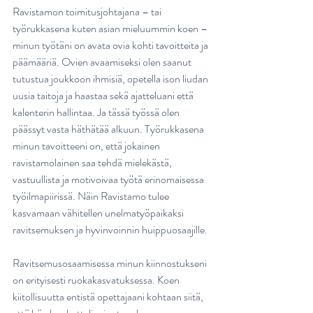
Ravistamon toimitusjohtajana ­– tai 
työrukkasena kuten asian mieluummin koen – 
minun työtäni on avata ovia kohti tavoitteita ja 
päämääriä. Ovien avaamiseksi olen saanut 
tutustua joukkoon ihmisiä, opetella ison liudan 
uusia taitoja ja haastaa sekä ajatteluani että 
kalenterin hallintaa. Ja tässä työssä olen 
päässyt vasta häthätää alkuun. Työrukkasena 
minun tavoitteeni on, että jokainen 
ravistamolainen saa tehdä mielekästä, 
vastuullista ja motivoivaa työtä erinomaisessa 
työilmapiirissä. Näin Ravistamo tulee 
kasvamaan vähitellen unelmatyöpaikaksi 
ravitsemuksen ja hyvinvoinnin huippuosaajille.
Ravitsemusosaamisessa minun kiinnostukseni 
on erityisesti ruokakasvatuksessa. Koen 
kiitollisuutta entistä opettajaani kohtaan siitä, 