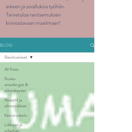
arkeen ja oivalluksia työhön.
Tervetuloa ravitsemuksen
kiinnostavaan maailmaan!
BLOGI
Ravintoaineet
All Posts
Ruoka-
aineallergiat &
yliherkkyydet
Reseptit ja
elintarvikkeet
Kasvisruokailu
Liikkujan ja
urheilijan