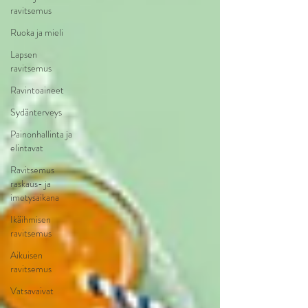
ravitsemus
Ruoka ja mieli
Lapsen
ravitsemus
Ravintoaineet
Sydänterveys
Painonhallinta ja
elintavat
Ravitsemus
raskaus- ja
imetysaikana
Ikäihmisen
ravitsemus
Aikuisen
ravitsemus
Vatsavaivat