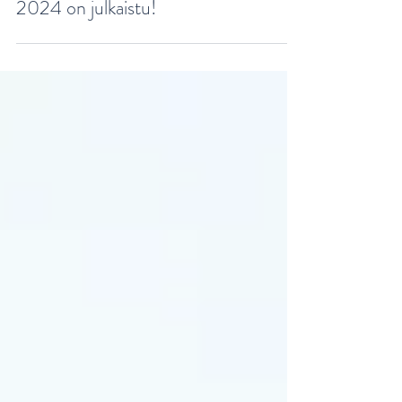
28.11.2024
4 min käytetty lukemiseen
Suomalaiset ravitsemussuositukset
2024 on julkaistu!