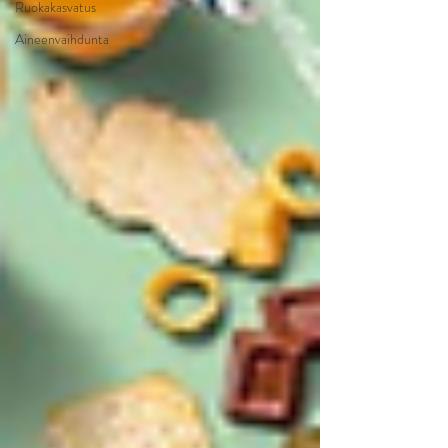
Ruokakasvatus
Aineenvaihdunta