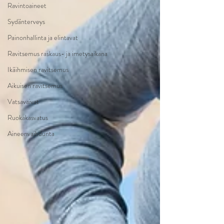
Ravintoaineet
Sydänterveys
Painonhallinta ja elintavat
Ravitsemus raskaus- ja imetysaikana
Ikäihmisen ravitsemus
Aikuisen ravitsemus
Vatsavaivat
Ruokakasvatus
Aineenvaihdunta