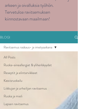
arkeen ja oivalluksia työhön.
Tervetuloa ravitsemuksen
kiinnostavaan maailmaan!
BLOGI
Ravitsemus raskaus- ja imetysaikana
All Posts
Ruoka-aineallergiat & yliherkkyydet
Reseptit ja elintarvikkeet
Kasvisruokailu
Liikkujan ja urheilijan ravitsemus
Ruoka ja mieli
Lapsen ravitsemus