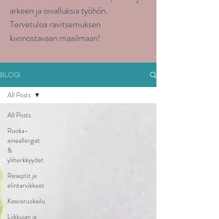
arkeen ja oivalluksia työhön.
Tervetuloa ravitsemuksen
kiinnostavaan maailmaan!
BLOGI
All Posts
All Posts
Ruoka-
aineallergiat
&
yliherkkyydet
Reseptit ja
elintarvikkeet
Kasvisruokailu
Liikkujan ja