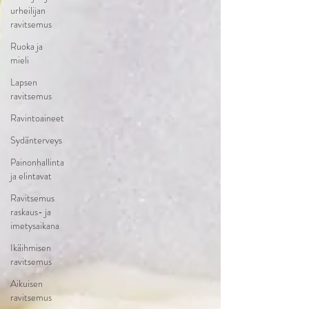
urheilijan
ravitsemus
Ruoka ja
mieli
Lapsen
ravitsemus
Ravintoaineet
Sydänterveys
Painonhallinta
ja elintavat
Ravitsemus
raskaus- ja
imetysaikana
Ikäihmisen
ravitsemus
Aikuisen
ravitsemus