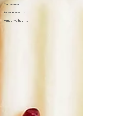
Vatsavaivat
Ruokakasvatus
Aineenvaihdunta