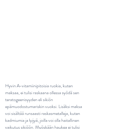
Hyvin A-vitamiinipitoisia ruokia, kuten 
maksaa, ei tulisi raskaana ollessa syödä sen 
teratogeenisyyden eli sikiön 
epämuodostumariskin vuoksi. Lisäksi maksa 
voi sisältää runsaasti raskasmetalleja, kuten 
kadmiumia ja lyijyä, joilla voi olla haitallinen 
vaikutus sikiöön. Myöskään haukea ei tulisi 