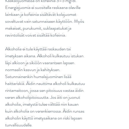
Kaakaojuomassa on kofeiinia 3–5 mg/dl. 
Energiajuomia ei suositella raskaana oleville 
lainkaan ja kofeiinia sisältävät kolajuomat 
soveltuvat vain satunnaiseen käyttöön. Myös 
makeiset, purukumit, suklaapatukat ja 
ravintolisät voivat sisältää kofeiinia. 
Alkoholia ei tule käyttää raskauden tai 
imetyksen aikana. Alkoholi kulkeutuu istukan 
läpi alkioon ja sikiöön vaarantaen lapsen 
normaalin kasvun ja kehityksen. 
Satunnainenkin humalajuominen lisää 
haittariskiä. Äidin nauttima alkoholi kulkeutuu 
rintamaitoon, jossa sen pitoisuus vastaa äidin 
veren alkoholipitoisuutta. Jos äiti on juonut 
alkoholia, imetystä tulee välttää niin kauan 
kuin alkoholia on verenkierrossa. Äidin runsas 
alkoholin käyttö imetysaikana on riski lapsen 
turvallisuudelle.