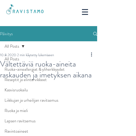
Päivitys
All Posts
10.8.2020
2 min käytetty lukemiseen
All Posts
Vältettäviä ruoka-aineita
Ruoka-aineallergiat & yliherkkyydet
raskauden ja imetyksen aikana
Reseptit ja elintarvikkeet
Kasvisruokailu
Liikkujan ja urheilijan ravitsemus
Ruoka ja mieli
Lapsen ravitsemus
Ravintoaineet