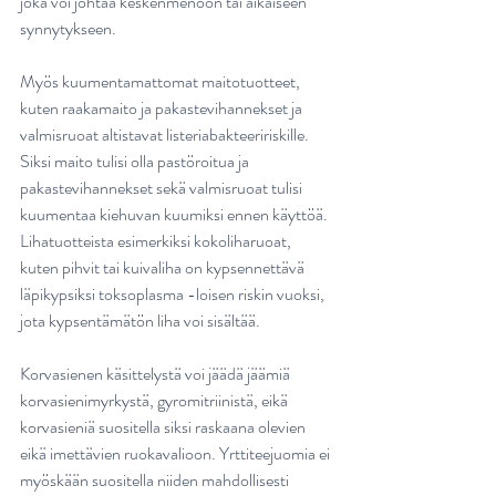
joka voi johtaa keskenmenoon tai aikaiseen 
synnytykseen. 
Myös kuumentamattomat maitotuotteet, 
kuten raakamaito ja pakastevihannekset ja 
valmisruoat altistavat listeriabakteeririskille. 
Siksi maito tulisi olla pastöroitua ja 
pakastevihannekset sekä valmisruoat tulisi 
kuumentaa kiehuvan kuumiksi ennen käyttöä. 
Lihatuotteista esimerkiksi kokoliharuoat, 
kuten pihvit tai kuivaliha on kypsennettävä 
läpikypsiksi toksoplasma -loisen riskin vuoksi, 
jota kypsentämätön liha voi sisältää. 
Korvasienen käsittelystä voi jäädä jäämiä 
korvasienimyrkystä, gyromitriinistä, eikä 
korvasieniä suositella siksi raskaana olevien 
eikä imettävien ruokavalioon. Yrttiteejuomia ei 
myöskään suositella niiden mahdollisesti 