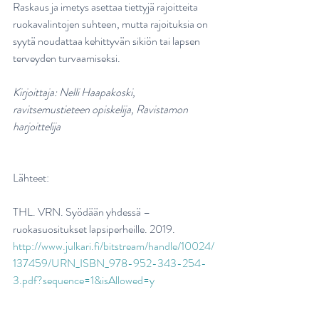
Raskaus ja imetys asettaa tiettyjä rajoitteita 
ruokavalintojen suhteen, mutta rajoituksia on 
syytä noudattaa kehittyvän sikiön tai lapsen 
terveyden turvaamiseksi.
Kirjoittaja: Nelli Haapakoski, 
ravitsemustieteen opiskelija, Ravistamon 
harjoittelija
Lähteet: 
THL. VRN. Syödään yhdessä – 
ruokasuositukset lapsiperheille. 2019. 
http://www.julkari.fi/bitstream/handle/10024/
137459/URN_ISBN_978-952-343-254-
3.pdf?sequence=1&isAllowed=y
Ravitsemus raskaus- ja imetysaikana