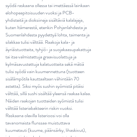
syödä raskaana ollessa tai imettäessä lainkaan 
elohopeapitoisuuden vuoksi ja PCB-
yhdisteitä ja dioksiineja sisältäviä kalalajeja, 
kuten Itämerestä, etenkin Pohjanlahdesta ja 
Suomenlahdesta pyydettyä lohta, taimenta ja 
silakkaa tulisi välttää. Raakoja kala- ja 
äyriäistuotteita, tyhjiö- ja suojakaasupakattuja 
tai itse valmistettuja graavisuolattuja ja 
kylmäsavustettuja kalatuotteita sekä mätiä 
tulisi syödä vain kuumennettuna (tuotteen 
sisälämpötila kauttaaltaan vähintään 70 
astetta). Siksi myös sushin syömistä pitäisi 
välttää, sillä sushi sisältää yleensä raakaa kalaa. 
Näiden raakojen tuotteiden syömistä tulisi 
välttää listeriabakteerin riskin vuoksi. 
Raskaana olevilla listerioosi voi olla 
tavanomaista flunssaa muistuttava 
kuumetauti (kuume, päänsärky, lihaskivut), 