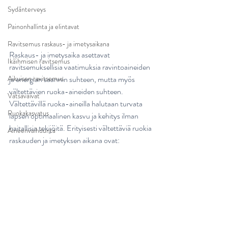
Sydänterveys
Painonhallinta ja elintavat
Ravitsemus raskaus- ja imetysaikana
Raskaus- ja imetysaika asettavat 
Ikäihmisen ravitsemus
ravitsemuksellisia vaatimuksia ravintoaineiden 
Aikuisen ravitsemus
ja energian saannin suhteen, mutta myös 
vältettävien ruoka-aineiden suhteen. 
Vatsavaivat
Vältettävillä ruoka-aineilla halutaan turvata 
Ruokakasvatus
lapsen optimaalinen kasvu ja kehitys ilman 
haitallisia tekijöitä. Erityisesti vältettäviä ruokia 
Aineenvaihdunta
raskauden ja imetyksen aikana ovat: