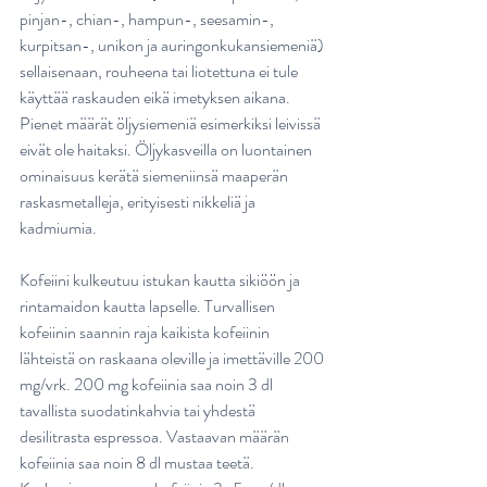
pinjan-, chian-, hampun-, seesamin-, 
kurpitsan-, unikon ja auringonkukansiemeniä) 
sellaisenaan, rouheena tai liotettuna ei tule 
käyttää raskauden eikä imetyksen aikana. 
Pienet määrät öljysiemeniä esimerkiksi leivissä 
eivät ole haitaksi. Öljykasveilla on luontainen 
ominaisuus kerätä siemeniinsä maaperän 
raskasmetalleja, erityisesti nikkeliä ja 
kadmiumia.
Kofeiini kulkeutuu istukan kautta sikiöön ja 
rintamaidon kautta lapselle. Turvallisen 
kofeiinin saannin raja kaikista kofeiinin 
lähteistä on raskaana oleville ja imettäville 200 
mg/vrk. 200 mg kofeiinia saa noin 3 dl 
tavallista suodatinkahvia tai yhdestä 
desilitrasta espressoa. Vastaavan määrän 
kofeiinia saa noin 8 dl mustaa teetä. 