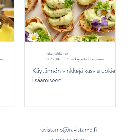
Ravitsemus raskaus- ja imetysaikana
Ikäihmisen rav
avaivat
Ruokakasvatus
Aineenvaihdunta
Kaisa Kähkönen
een
18.2.2018
2 min käytetty lukemiseen
Käytännön vinkkejä kasvisruokien
lisäämiseen
ravistamo@ravistamo.fi