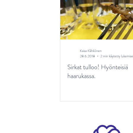
Painonhallinta ja elintavat
Aikuisen ravitsemus
Vats
Kaisa Kähkönen
28.6.2018
2 min käytetty lukemis
Sirkat tulloo! Hyönteisiä
haarukassa.