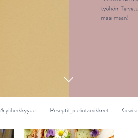
työhön. Tervet
maailmaan!
 & yliherkkyydet
Reseptit ja elintarvikkeet
Kasvisr
mus
Ruoka ja mieli
Lapsen ravitsemus
Ravinto