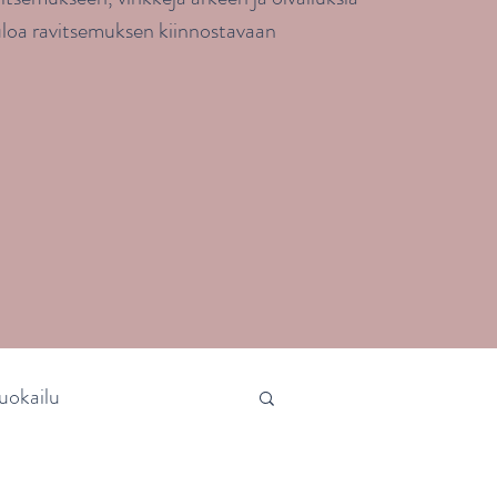
uloa ravitsemuksen kiinnostavaan
uokailu
aineet
Sydänterveys