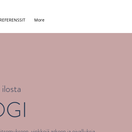
REFERENSSIT
More
ilosta
OGI
tsemukseen, vinkkejä arkeen ja oivalluksia