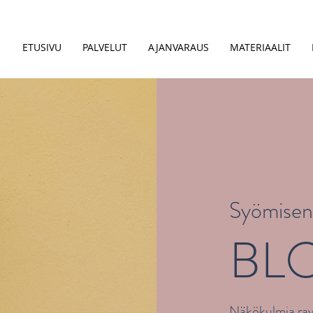
ETUSIVU
PALVELUT
AJANVARAUS
MATERIAALIT
Syömisen 
BL
Näkökulmia ravi