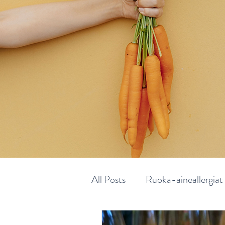
All Posts
Ruoka-aineallergiat
Liikkujan ja urheilijan ravitse