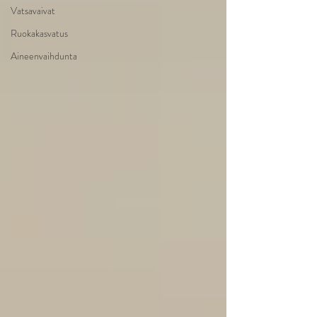
Vatsavaivat
Ruokakasvatus
Aineenvaihdunta