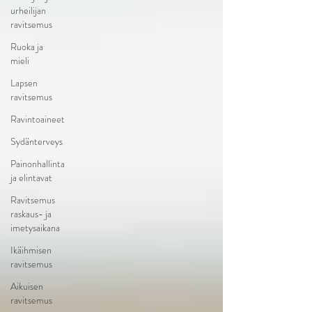
urheilijan
ravitsemus
Ruoka ja
mieli
Lapsen
ravitsemus
Ravintoaineet
Sydänterveys
Painonhallinta
ja elintavat
Ravitsemus
raskaus- ja
imetysaikana
Ikäihmisen
ravitsemus
Aikuisen
ravitsemus