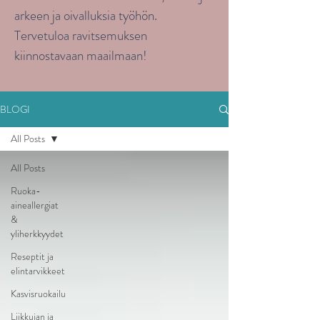
arkeen ja oivalluksia työhön.
Tervetuloa ravitsemuksen
kiinnostavaan maailmaan!
BLOGI
All Posts
All Posts
Ruoka-
aineallergiat
&
yliherkkyydet
Reseptit ja
elintarvikkeet
Kasvisruokailu
Liikkujan ja