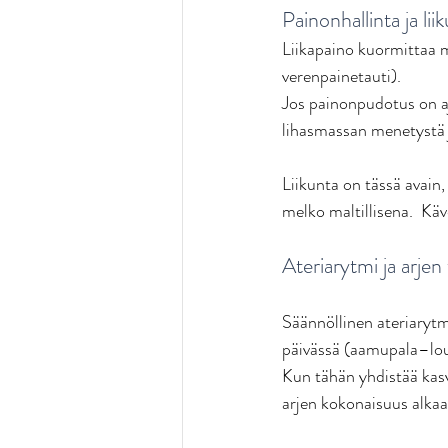
Painonhallinta ja lii
Liikapaino kuormittaa mu
verenpainetauti). 
Jos painonpudotus on aja
lihasmassan menetystä j
Liikunta on tässä avain
melko maltillisena.  Käv
Ateriarytmi ja arje
Säännöllinen ateriarytmi
päivässä (aamupala–lou
Kun tähän yhdistää kasvi
arjen kokonaisuus alkaa