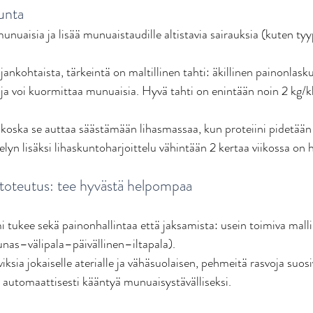
kunta 
nuaisia ja lisää munuaistaudille altistavia sairauksia (kuten tyy
nkohtaista, tärkeintä on maltillinen tahti: äkillinen painonlasku
a voi kuormittaa munuaisia. Hyvä tahti on enintään noin 2 kg/kk
, koska se auttaa säästämään lihasmassaa, kun proteiini pidetään 
elyn lisäksi lihaskuntoharjoittelu vähintään 2 kertaa viikossa on h
n toteutus: tee hyvästä helpompaa
 tukee sekä painonhallintaa että jaksamista: usein toimiva malli o
nas–välipala–päivällinen–iltapala). 
ksia jokaiselle aterialle ja vähäsuolaisen, pehmeitä rasvoja suos
 automaattisesti kääntyä munuaisystävälliseksi. 