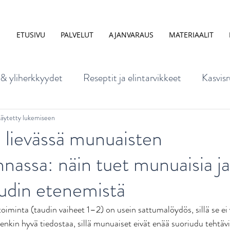
ETUSIVU
PALVELUT
AJANVARAUS
MATERIAALIT
 & yliherkkyydet
Reseptit ja elintarvikkeet
Kasvisr
mus
Ruoka ja mieli
Lapsen ravitsemus
Ravinto
käytetty lukemiseen
 lievässä munuaisten
nnassa: näin tuet munuaisia ja
nta ja elintavat
Ravitsemus raskaus- ja imetysaikana
audin etenemistä
kuisen ravitsemus
Vatsavaivat
Ruokakasvatus
iminta (taudin vaiheet 1–2) on usein sattumalöydös, sillä se ei v
enkin hyvä tiedostaa, sillä munuaiset eivät enää suoriudu tehtävi