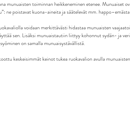
ana munuaisten toiminnan heikkeneminen etenee. Munuaiset ov
lu”: ne poistavat kuona-aineita ja säätelevät mm. happo–emästa
uokavaliolla voidaan merkittävästi hidastaa munuaisten vaajaato
yttää sen. Lisäksi munuaistautiin liittyy kohonnut sydän- ja veris
 syöminen on samalla munuaisystävällistä. 
oottu keskeisimmät keinot tukea ruokavalion avulla munuaisten 