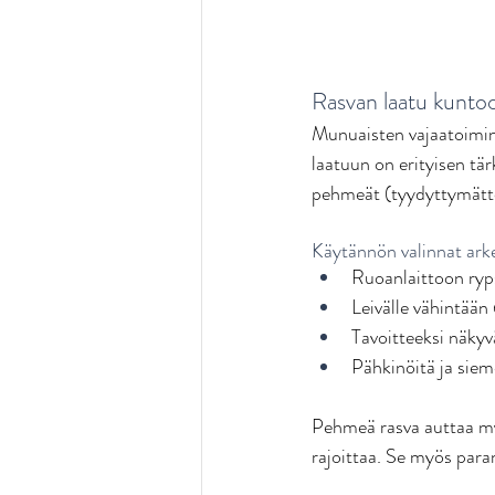
Rasvan laatu kunto
Munuaisten vajaatoimint
laatuun on erityisen tär
pehmeät (tyydyttymättö
Käytännön valinnat ark
Ruoanlaittoon rypsi
Leivälle vähintään
Tavoitteeksi näkyv
Pähkinöitä ja siem
Pehmeä rasva auttaa myö
rajoittaa. Se myös para