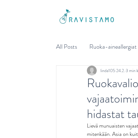
All Posts
Ruoka-aineallergiat
Liikkujan ja urheilijan ravitse
linda105
24.2.
3 min 
Ruokavalio
vajaatoimi
Sydänterveys
Painonhalli
hidastat t
Ikäihmisen ravitsemus
Ai
Lievä munuaisten vajaato
mitenkään. Asia on kuit