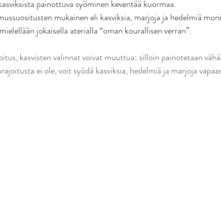
 kasviksista painottuva syöminen keventää kuormaa. 
mussuositusten mukainen eli kasviksia, marjoja ja hedelmiä moni
ielellään jokaisella aterialla “oman kourallisen verran”. 
oitus, kasvisten valinnat voivat muuttua: silloin painotetaan vähä
rajoitusta ei ole, voit syödä kasviksia, hedelmiä ja marjoja vap