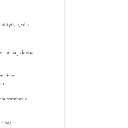
tityttää, sillä 
on suolaa ja kovaa 
n lihan 
en 
 suositeltavia.
liha) 