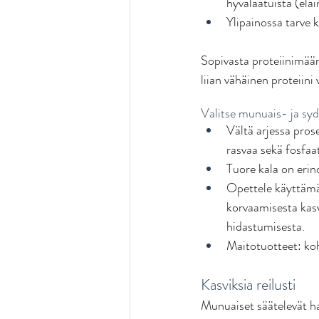
hyvälaatuista (eläin
Ylipainossa tarve 
Sopivasta proteiinimäärä
liian vähäinen proteiini
Valitse munuais- ja sydä
Vältä arjessa prose
rasvaa sekä fosfaa
Tuore kala on erin
Opettele käyttämää
korvaamisesta kasv
hidastumisesta. 
Maitotuotteet: koh
Kasviksia reilusti
Munuaiset säätelevät h