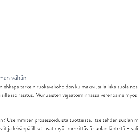
mman vähän
ehkäpä tärkein ruokavaliohoidon kulmakivi, sillä liika suola nos
sille iso rasitus. Munuaisten vajaatoiminnassa verenpaine myös 
en? Useimmiten prosessoiduista tuotteista. Itse tehden suolan 
vät ja leivänpäälliset ovat myös merkittäviä suolan lähteitä – vali