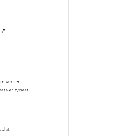
a”. 
tamaan sen 
ta erityisesti 
uolet 