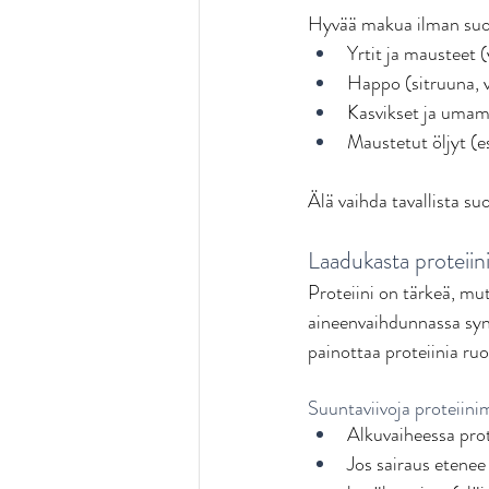
Hyvää makua ilman suo
Yrtit ja mausteet (
Happo (sitruuna, v
Kasvikset ja umami 
Maustetut öljyt (esi
Älä vaihda tavallista suo
Laadukasta proteiini
Proteiini on tärkeä, mu
aineenvaihdunnassa synt
painottaa proteiinia ru
Suuntaviivoja proteiinim
Alkuvaiheessa prot
Jos sairaus etenee 