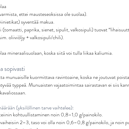
laa
varmista, ettei mausteseoksissa ole suolaa). 
iinietikat) syventää makua. 
(tomaatti, paprika, sienet, sipulit, valkosipuli) tuovat “lihaisuutt
m. oliiviöljy + valkosipuli/chili). 
laa mineraalisuolaan, koska siitä voi tulla liikaa kaliumia. 
a sopivasti
tta munuaisille kuormittava ravintoaine, koska ne joutuvat pois
yvää typpeä. Munuaisten vajaatoimintaa sairastavan ei siis kanna
okavaliossaan.
äärään (yksilöllinen tarve vaihtelee):
eiinin kohtuullistaminen noin 0,8–1,0 g/painokilo. 
vaiheisiin 2–3, taso voi olla noin 0,6–0,8 g/painokilo, ja noin p