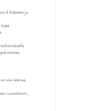
pin 2 diabetes ja 
 lisää 
. 
tarkoituksella 
yvä tavoite. 
n viisi ateriaa 
ivan ruoanlaiton, 