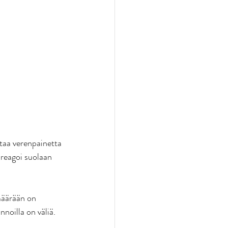
taa verenpainetta 
reagoi suolaan 
määrään on 
nnoilla on väliä. 