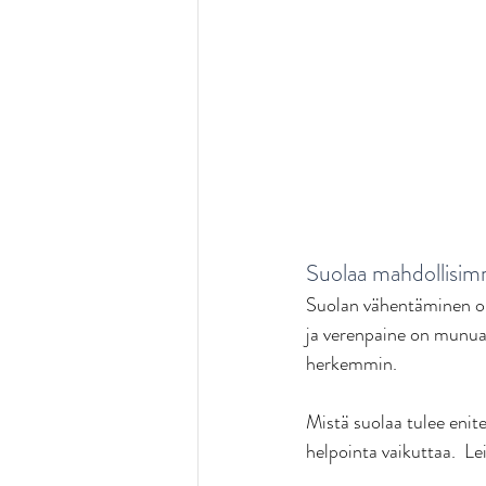
Suolaa mahdollisi
Suolan vähentäminen on 
ja verenpaine on munuai
herkemmin. 
Mistä suolaa tulee enit
helpointa vaikuttaa.  Lei