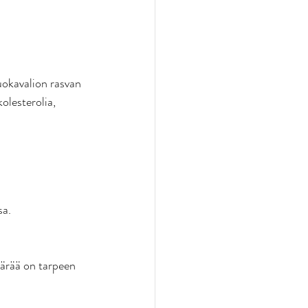
uokavalion rasvan 
olesterolia, 
a. 
ärää on tarpeen 