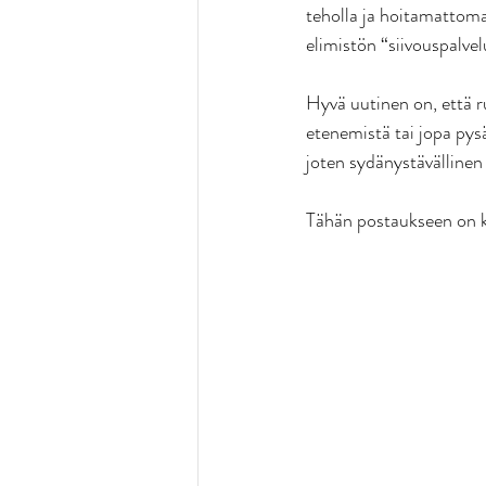
teholla ja hoitamattom
elimistön “siivouspalve
Hyvä uutinen on, että r
etenemistä tai jopa pysä
joten sydänystävällinen
Tähän postaukseen on k