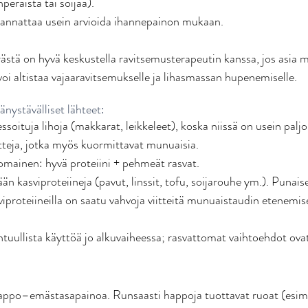
peräistä tai soijaa). 
kannattaa usein arvioida ihannepainon mukaan. 
stä on hyvä keskustella ravitsemusterapeutin kanssa, jos asia mie
 voi altistaa vajaaravitsemukselle ja lihasmassan hupenemiselle. 
nystävälliset lähteet:
ssoituja lihoja (makkarat, leikkeleet), koska niissä on usein palj
tteja, jotka myös kuormittavat munuaisia. 
omainen: hyvä proteiini + pehmeät rasvat. 
n kasviproteiineja (pavut, linssit, tofu, soijarouhe ym.). Punaise
iproteiineilla on saatu vahvoja viitteitä munuaistaudin etenemis
tuullista käyttöä jo alkuvaiheessa; rasvattomat vaihtoehdot ovat
appo–emästasapainoa. Runsaasti happoja tuottavat ruoat (esim. 