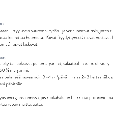
on
aan liittyy usein suurempi sydän- ja verisuonitautiriski, joten r
keää kiinnittää huomiota.  Kovat (tyydyttyneet) rasvat nostavat k
mät) rasvat laskevat. 
een:
öljy tai juoksevat pullomargariinit, salaatteihin esim. oliiviöljy. 
 60 % margariini. 
ää pehmeää rasvaa noin 3–4 rkl/päivä + kalaa 2–3 kertaa viikoss
eni päivittäin
s energiansaannissa, jos ruokahalu on heikko tai proteiinin mä
ntaa ruoan maittavuutta. 