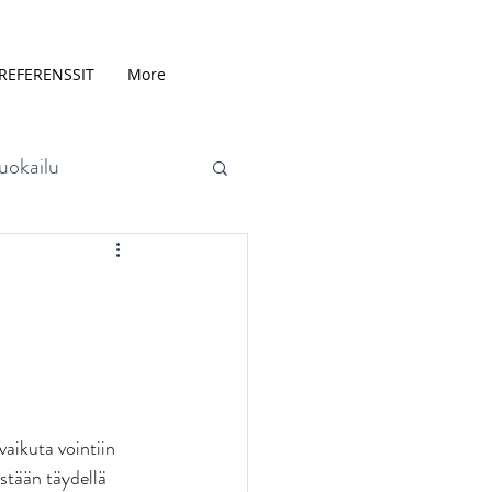
REFERENSSIT
More
uokailu
aineet
Aineenvaihdunta
aikuta vointiin 
stään täydellä 