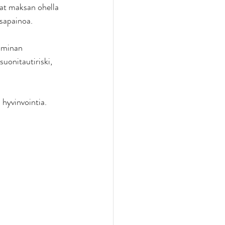
at maksan ohella 
sapainoa. 
iminan 
uonitautiriski, 
hyvinvointia.