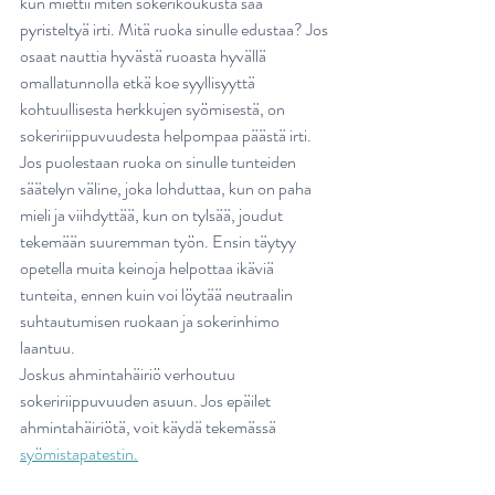
kun miettii miten sokerikoukusta saa 
pyristeltyä irti. Mitä ruoka sinulle edustaa? Jos 
osaat nauttia hyvästä ruoasta hyvällä 
omallatunnolla etkä koe syyllisyyttä 
kohtuullisesta herkkujen syömisestä, on 
sokeririippuvuudesta helpompaa päästä irti. 
Jos puolestaan ruoka on sinulle tunteiden 
säätelyn väline, joka lohduttaa, kun on paha 
mieli ja viihdyttää, kun on tylsää, joudut 
tekemään suuremman työn. Ensin täytyy 
opetella muita keinoja helpottaa ikäviä 
tunteita, ennen kuin voi löytää neutraalin 
suhtautumisen ruokaan ja sokerinhimo 
laantuu.
Joskus ahmintahäiriö verhoutuu 
sokeririippuvuuden asuun. Jos epäilet 
ahmintahäiriötä, voit käydä tekemässä 
syömistapatestin.