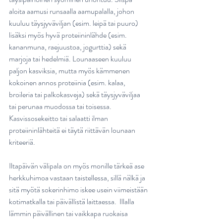
aloita aamusi runsaalla aamupalalla, johon 
kuuluu täysjyväviljan (esim. leipä tai puuro) 
lisäksi myös hyvä proteiininlähde (esim. 
kananmuna, raejuustoa, jogurttia) sekä 
marjoja tai hedelmiä. Lounaaseen kuuluu 
paljon kasviksia, mutta myös kämmenen 
kokoinen annos proteiinia (esim. kalaa, 
broileria tai palkokasveja) sekä täysjyväviljaa 
tai perunaa muodossa tai toisessa. 
Kasvissosekeitto tai salaatti ilman 
proteiininlähteitä ei täytä riittävän lounaan 
kriteeriä. 
Iltapäivän välipala on myös monille tärkeä ase 
herkkuhimoa vastaan taistellessa, sillä nälkä ja 
sitä myötä sokerinhimo iskee usein viimeistään 
kotimatkalla tai päivällistä laittaessa.  Illalla 
lämmin päivällinen tai vaikkapa ruokaisa 