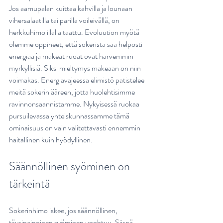
Jos aamupalan kuittaa kahvilla ja lounaan 
vihersalaatilla tai parilla voileivällä, on 
herkkuhimo illalla taattu. Evoluution myötä 
olemme oppineet, että sokerista saa helposti 
energiaa ja makeat ruoat ovat harvemmin 
myrkyllisiä. Siksi mieltymys makeaan on niin 
voimakas. Energiavajeessa elimistö patistelee 
meitä sokerin ääreen, jotta huolehtisimme 
ravinnonsaannistamme. Nykyisessä ruokaa 
pursuilevassa yhteiskunnassamme tämä 
ominaisuus on vain valitettavasti ennemmin 
haitallinen kuin hyödyllinen.
Säännöllinen syöminen on 
tärkeintä
Sokerinhimo iskee, jos säännöllinen, 
täysipainoinen syöminen unohtuu. Siispä 