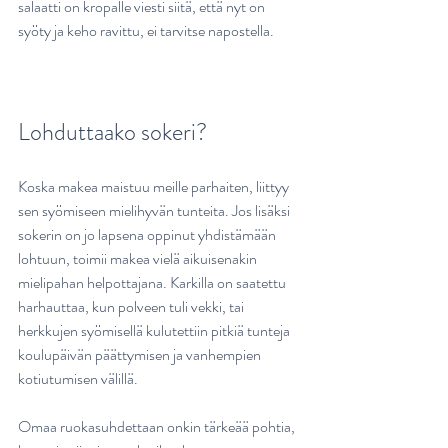
salaatti on kropalle viesti siitä, että nyt on 
syöty ja keho ravittu, ei tarvitse napostella. 
Lohduttaako sokeri?
Koska makea maistuu meille parhaiten, liittyy 
sen syömiseen mielihyvän tunteita. Jos lisäksi 
sokerin on jo lapsena oppinut yhdistämään 
lohtuun, toimii makea vielä aikuisenakin 
mielipahan helpottajana. Karkilla on saatettu 
harhauttaa, kun polveen tuli vekki, tai 
herkkujen syömisellä kulutettiin pitkiä tunteja 
koulupäivän päättymisen ja vanhempien 
kotiutumisen välillä.
Omaa ruokasuhdettaan onkin tärkeää pohtia, 