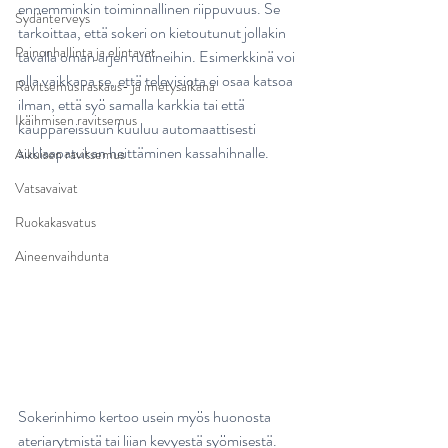
ennemminkin toiminnallinen riippuvuus. Se 
Sydänterveys
tarkoittaa, että sokeri on kietoutunut jollakin 
Painonhallinta ja elintavat
tavalla oman arjen rutiineihin. Esimerkkinä voi 
olla vaikkapa se, että televisiota ei osaa katsoa 
Ravitsemus raskaus- ja imetysaikana
ilman, että syö samalla karkkia tai että 
Ikäihmisen ravitsemus
kauppareissuun kuuluu automaattisesti 
suklaapatukan heittäminen kassahihnalle.
Aikuisen ravitsemus
Vatsavaivat
Ruokakasvatus
Aineenvaihdunta
Sokerinhimo kertoo usein myös huonosta 
ateriarytmistä tai liian kevyestä syömisestä. 