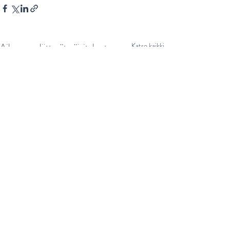
Aiheeseen liittyvät päivitykset
Katso kaikki