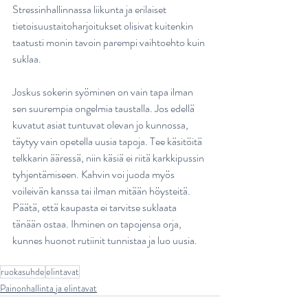
Stressinhallinnassa liikunta ja erilaiset 
tietoisuustaitoharjoitukset olisivat kuitenkin 
taatusti monin tavoin parempi vaihtoehto kuin 
suklaa. 
Joskus sokerin syöminen on vain tapa ilman 
sen suurempia ongelmia taustalla. Jos edellä 
kuvatut asiat tuntuvat olevan jo kunnossa, 
täytyy vain opetella uusia tapoja. Tee käsitöitä 
telkkarin ääressä, niin käsiä ei riitä karkkipussin 
tyhjentämiseen. Kahvin voi juoda myös 
voileivän kanssa tai ilman mitään höysteitä. 
Päätä, että kaupasta ei tarvitse suklaata 
tänään ostaa. Ihminen on tapojensa orja, 
kunnes huonot rutiinit tunnistaa ja luo uusia.
ruokasuhde
elintavat
Painonhallinta ja elintavat