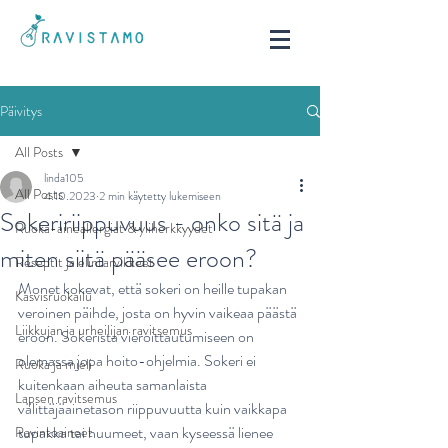
Päivitys
All Posts
linda105
All Posts
4.10.2023
2 min käytetty lukemiseen
Sokeririippuvuus - onko sitä ja
Ruoka-aineallergiat & yliherkkyydet
miten siitä pääsee eroon?
Reseptit ja elintarvikkeet
Monet kokevat, että sokeri on heille tupakan 
Kasvisruokailu
veroinen päihde, josta on hyvin vaikeaa päästä 
Liikkujan ja urheilijan ravitsemus
eroon. Sokerista vieroittautumiseen on 
olemassa jopa hoito-ohjelmia. Sokeri ei 
Ruoka ja mieli
kuitenkaan aiheuta samanlaista 
Lapsen ravitsemus
välittäjäainetason riippuvuutta kuin vaikkapa 
tupakka tai huumeet, vaan kyseessä lienee 
Ravintoaineet