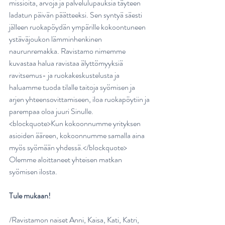
missioita, arvoja ja palvelulupauksia täyteen 
ladatun päivän päätteeksi. Sen syntyä säesti 
jälleen ruokapöydän ympärille kokoontuneen 
ystäväjoukon lämminhenkinen 
naurunremakka. Ravistamo nimemme 
kuvastaa halua ravistaa älyttömyyksiä 
ravitsemus- ja ruokakeskustelusta ja 
haluamme tuoda tilalle taitoja syömisen ja 
arjen yhteensovittamiseen, iloa ruokapöytiin ja 
parempaa oloa juuri Sinulle.
<blockquote>Kun kokoonnumme yrityksen 
asioiden ääreen, kokoonnumme samalla aina 
myös syömään yhdessä.</blockquote>
Olemme aloittaneet yhteisen matkan 
syömisen ilosta.
Tule mukaan!
/Ravistamon naiset Anni, Kaisa, Kati, Katri, 