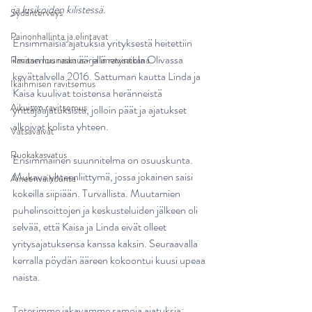
ja lusikoiden kilistessä.
Sydänterveys
Painonhallinta ja elintavat
Ensimmäisiä ajatuksia yrityksestä heitettiin 
ilmaan lounaan äärellä ravintola Olivassa 
Ravitsemus raskaus- ja imetysaikana
kevättalvella 2016. Sattuman kautta Linda ja 
Ikäihmisen ravitsemus
Kaisa kuulivat toistensa heränneistä 
Aikuisen ravitsemus
yrittäjäajatuksista, jolloin päät ja ajatukset 
alkoivat kolista yhteen.
Vatsavaivat
Ruokakasvatus
Ensimmäinen suunnitelma on osuuskunta. 
Mukava yhteenliittymä, jossa jokainen saisi 
Aineenvaihdunta
kokeilla siipiään. Turvallista. Muutamien 
puhelinsoittojen ja keskusteluiden jälkeen oli 
selvää, että Kaisa ja Linda eivät olleet 
yritysajatuksensa kanssa kaksin. Seuraavalla 
kerralla pöydän ääreen kokoontui kuusi upeaa 
naista.
Totesimme jakavamme samoja ajatuksia; 