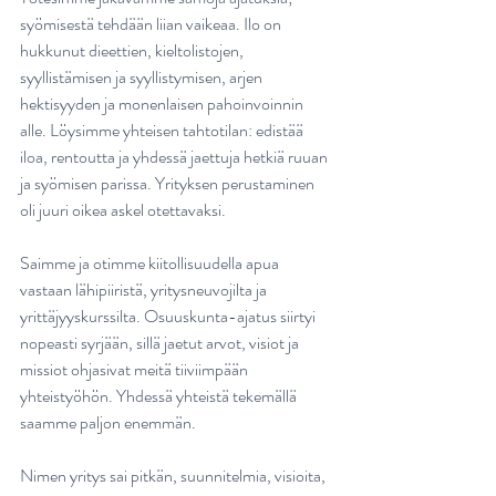
syömisestä tehdään liian vaikeaa. Ilo on 
hukkunut dieettien, kieltolistojen, 
syyllistämisen ja syyllistymisen, arjen 
hektisyyden ja monenlaisen pahoinvoinnin 
alle. Löysimme yhteisen tahtotilan: edistää 
iloa, rentoutta ja yhdessä jaettuja hetkiä ruuan 
ja syömisen parissa. Yrityksen perustaminen 
oli juuri oikea askel otettavaksi.
Saimme ja otimme kiitollisuudella apua 
vastaan lähipiiristä, yritysneuvojilta ja 
yrittäjyyskurssilta. Osuuskunta-ajatus siirtyi 
nopeasti syrjään, sillä jaetut arvot, visiot ja 
missiot ohjasivat meitä tiiviimpään 
yhteistyöhön. Yhdessä yhteistä tekemällä 
saamme paljon enemmän.
Nimen yritys sai pitkän, suunnitelmia, visioita, 