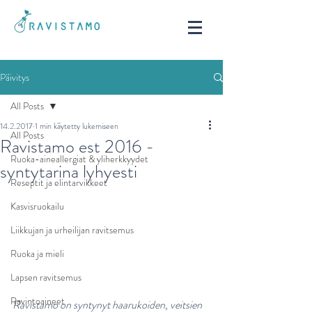
Päivitys
All Posts
14.2.2017
1 min käytetty lukemiseen
All Posts
Ravistamo est 2016 -
Ruoka-aineallergiat & yliherkkyydet
syntytarina lyhyesti
Reseptit ja elintarvikkeet
Kasvisruokailu
Liikkujan ja urheilijan ravitsemus
Ruoka ja mieli
Lapsen ravitsemus
Ravintoaineet
Ravistamo on syntynyt haarukoiden, veitsien 