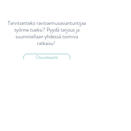
Tarvitsetteko ravitsemusasiantuntijaa
työnne tueksi? Pyydä tarjous ja
suunnitellaan yhdessä toimiva
ratkaisu!
Ruokavalio lievässä
USAn uudet
munuaisten vajaatoiminnassa:
ravitsemussuositu
Ota yhteyttä
näin tuet munuaisia ja
2030
hidastat taudin etenemistä