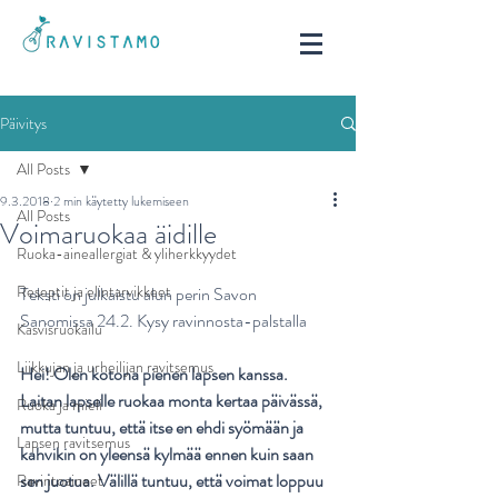
Päivitys
All Posts
9.3.2018
2 min käytetty lukemiseen
All Posts
Voimaruokaa äidille
Ruoka-aineallergiat & yliherkkyydet
Reseptit ja elintarvikkeet
Teksti on julkaistu alun perin Savon 
Sanomissa 24.2. Kysy ravinnosta-palstalla
Kasvisruokailu
Liikkujan ja urheilijan ravitsemus
Hei! Olen kotona pienen lapsen kanssa. 
Laitan lapselle ruokaa monta kertaa päivässä, 
Ruoka ja mieli
mutta tuntuu, että itse en ehdi syömään ja 
Lapsen ravitsemus
kahvikin on yleensä kylmää ennen kuin saan 
sen juotua. Välillä tuntuu, että voimat loppuu 
Ravintoaineet