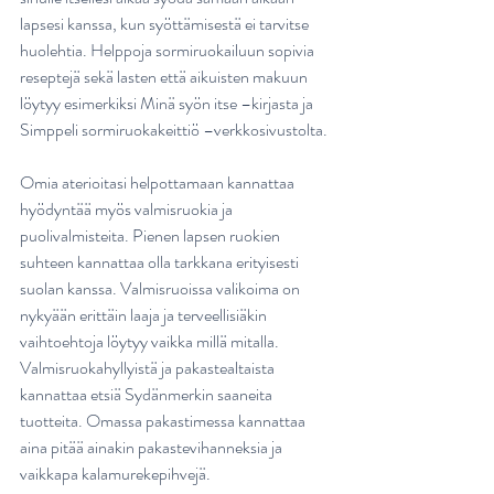
lapsesi kanssa, kun syöttämisestä ei tarvitse 
huolehtia. Helppoja sormiruokailuun sopivia 
reseptejä sekä lasten että aikuisten makuun 
löytyy esimerkiksi Minä syön itse –kirjasta ja 
Simppeli sormiruokakeittiö –verkkosivustolta.
Omia aterioitasi helpottamaan kannattaa 
hyödyntää myös valmisruokia ja 
puolivalmisteita. Pienen lapsen ruokien 
suhteen kannattaa olla tarkkana erityisesti 
suolan kanssa. Valmisruoissa valikoima on 
nykyään erittäin laaja ja terveellisiäkin 
vaihtoehtoja löytyy vaikka millä mitalla. 
Valmisruokahyllyistä ja pakastealtaista 
kannattaa etsiä Sydänmerkin saaneita 
tuotteita. Omassa pakastimessa kannattaa 
aina pitää ainakin pakastevihanneksia ja 
vaikkapa kalamurekepihvejä.