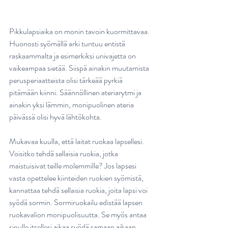
Pikkulapsiaika on monin tavoin kuormittavaa. 
Huonosti syömällä arki tuntuu entistä 
raskaammalta ja esimerkiksi univajetta on 
vaikeampaa sietää. Siispä ainakin muutamista 
perusperiaatteista olisi tärkeää pyrkiä 
pitämään kiinni. Säännöllinen ateriarytmi ja 
ainakin yksi lämmin, monipuolinen ateria 
päivässä olisi hyvä lähtökohta.
Mukavaa kuulla, että laitat ruokaa lapsellesi. 
Voisitko tehdä sellaisia ruokia, jotka 
maistuisivat teille molemmille? Jos lapsesi 
vasta opettelee kiinteiden ruokien syömistä, 
kannattaa tehdä sellaisia ruokia, joita lapsi voi 
syödä sormin. Sormiruokailu edistää lapsen 
ruokavalion monipuolisuutta. Se myös antaa 
sinulle itsellesi aikaa syödä samaan aikaan 