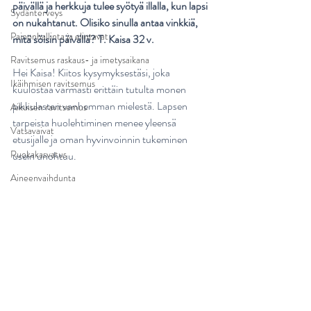
päivällä ja herkkuja tulee syötyä illalla, kun lapsi 
Sydänterveys
on nukahtanut. Olisiko sinulla antaa vinkkiä, 
Painonhallinta ja elintavat
mitä söisin päivällä? T. Kaisa 32 v.
Ravitsemus raskaus- ja imetysaikana
Hei Kaisa! Kiitos kysymyksestäsi, joka 
Ikäihmisen ravitsemus
kuulostaa varmasti erittäin tutulta monen 
pikkulasten vanhemman mielestä. Lapsen 
Aikuisen ravitsemus
tarpeista huolehtiminen menee yleensä 
Vatsavaivat
etusijalle ja oman hyvinvoinnin tukeminen 
Ruokakasvatus
usein unohtuu.
Aineenvaihdunta