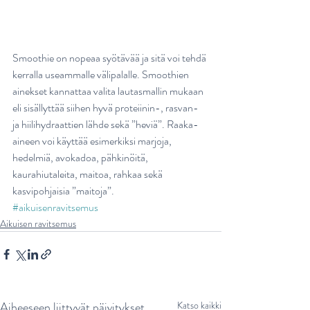
Smoothie on nopeaa syötävää ja sitä voi tehdä 
kerralla useammalle välipalalle. Smoothien 
ainekset kannattaa valita lautasmallin mukaan 
eli sisällyttää siihen hyvä proteiinin-, rasvan- 
ja hiilihydraattien lähde sekä ”heviä”. Raaka-
aineen voi käyttää esimerkiksi marjoja, 
hedelmiä, avokadoa, pähkinöitä, 
kaurahiutaleita, maitoa, rahkaa sekä 
kasvipohjaisia ”maitoja”.
#aikuisenravitsemus
Aikuisen ravitsemus
Aiheeseen liittyvät päivitykset
Katso kaikki