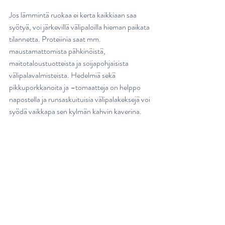
Jos lämmintä ruokaa ei kerta kaikkiaan saa 
syötyä, voi järkevillä välipaloilla hieman paikata 
tilannetta. Proteiinia saat mm. 
maustamattomista pähkinöistä, 
maitotaloustuotteista ja soijapohjaisista 
välipalavalmisteista. Hedelmiä sekä 
pikkuporkkanoita ja –tomaatteja on helppo 
napostella ja runsaskuituisia välipalakeksejä voi 
syödä vaikkapa sen kylmän kahvin kaverina.