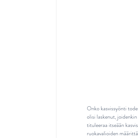
Onko kasvissyönti todell
olisi laskenut, joidenk
tituleeraa itseään kasvi
ruokavalioiden määritt