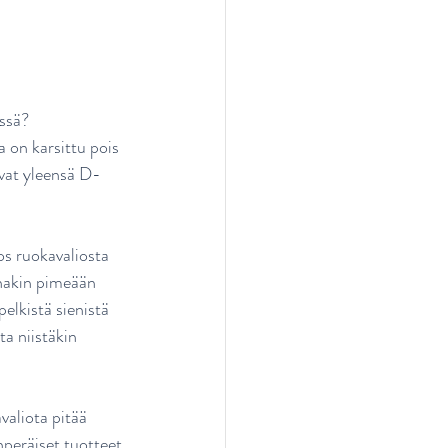
ssä? 
 on karsittu pois 
ovat yleensä D-
os ruokavaliosta 
inakin pimeään 
elkistä sienistä 
a niistäkin 
 
aliota pitää 
inperäiset tuotteet.