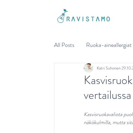
All Posts
Ruoka-aineallergiat
Liikkujan ja urheilijan ravitse
Katri Suhonen
29.10.
Kasvisruoka
vertailussa
Sydänterveys
Painonhalli
Kasvisruokavaliota puolu
Ikäihmisen ravitsemus
Ai
näkökulmilla, mutta sit