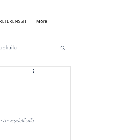
REFERENSSIT
More
uokailu
aineet
terveydellisillä 
Aineenvaihdunta