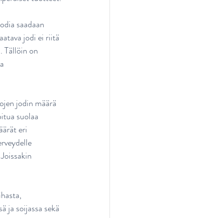
jodia saadaan 
ava jodi ei riitä 
. Tällöin on 
a 
lojen jodin määrä 
oitua suolaa 
ärät eri 
erveydelle 
 Joissakin 
ihasta, 
ä ja soijassa sekä 