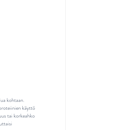
lua kohtaan. 
roteiinien käyttö 
uus tai korkeahko 
ttaisi 