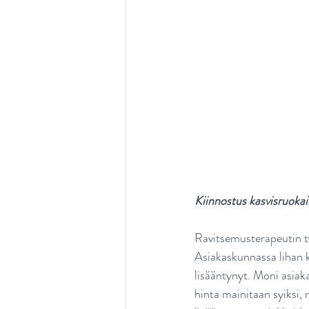
Kiinnostus kasvisruoka
Ravitsemusterapeutin t
Asiakaskunnassa lihan k
lisääntynyt. Moni asia
hinta mainitaan syiksi, 