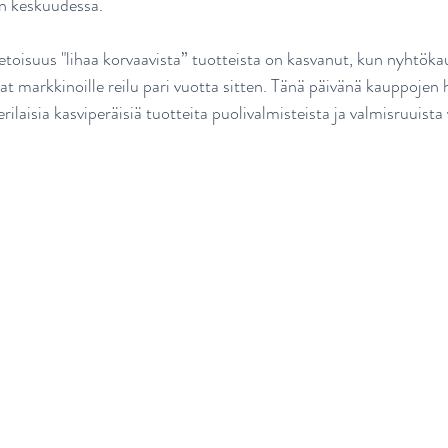
en keskuudessa.
ietoisuus "lihaa korvaavista” tuotteista on kasvanut, kun nyhtöka
t markkinoille reilu pari vuotta sitten. Tänä päivänä kauppojen hy
rilaisia kasviperäisiä tuotteita puolivalmisteista ja valmisruuista 