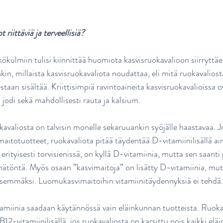
riittäviä ja terveellisiä?
kökulmiin tulisi kiinnittää huomiota kasvisruokavalioon siirryttäe
n, millaista kasvisruokavaliota noudattaa, eli mitä ruokavaliosta
staan sisältää. Kriittisimpiä ravintoaineita kasvisruokavalioissa 
, jodi sekä mahdollisesti rauta ja kalsium.
kavaliosta on talvisin monelle sekaruuankin syöjälle haastavaa. J
 maitotuotteet, ruokavaliota pitää täydentää D-vitamiinilisällä a
erityisesti torvisienissä, on kyllä D-vitamiinia, mutta sen saanti p
ämätöntä. Myös osaan ”kasvimaitoja” on lisätty D-vitamiinia, mutt
äisemmäksi. Luomukasvimaitoihin vitamiinitäydennyksiä ei tehdä.
lamiinia saadaan käytännössä vain eläinkunnan tuotteista. Ruokav
B12-vitamiinilisällä, jos ruokavaliosta on karsittu pois kaikki elä