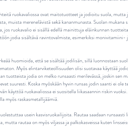
hteitä ruokavaliossa ovat maitotuotteet ja jodioitu suola, mutta 
sta, muista merenelävistä sekä kananmunasta. Suolan mukana saat
, jos ruokavalio ei sisällä edellä mainittuja eläinkunnan tuotteita
töön jodia sisältävä ravintovalmiste, esimerkiksi monivitamiini- j
keää huomioida, että se sisältää jodilisän, sillä luonnostaan suo
ematon. Myös elintarviketeollisuuden olisi suotavaa käyttää jodi
an tuotteista jodia on melko runsaasti merilevässä, joskin sen mä
elevat suuresti. Koska myöskään hyvin runsas jodin saanti ei ole t
vän käyttöä ruokavaliossa ei suositella liikasaannin riskin vuoksi.
olla myös raskasmetallijäämiä.
uolestuttaa usein kasvisruokailijoita. Rautaa saadaan runsaasti l
sta, mutta rautaa on myös viljassa ja palkokasveissa kuten linsseiss