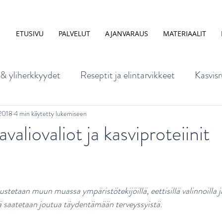
ETUSIVU
PALVELUT
AJANVARAUS
MATERIAALIT
 & yliherkkyydet
Reseptit ja elintarvikkeet
Kasvisr
mus
Ruoka ja mieli
Lapsen ravitsemus
Ravinto
2018
4 min käytetty lukemiseen
valiovaliot ja kasviproteiinit
nta ja elintavat
Ravitsemus raskaus- ja imetysaikana
stetaan muun muassa ympäristötekijöillä, eettisillä valinnoilla ja 
kuisen ravitsemus
Vatsavaivat
Ruokakasvatus
ä saatetaan joutua täydentämään terveyssyistä.