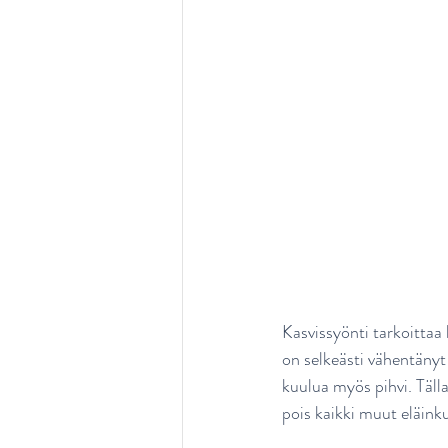
Kasvissyönti tarkoittaa h
on selkeästi vähentänyt
kuulua myös pihvi. Tälla
pois kaikki muut eläink