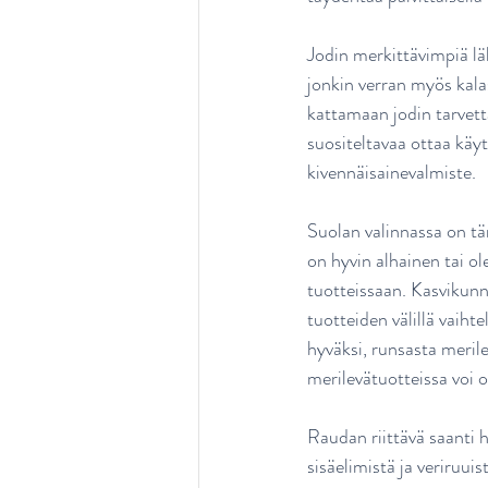
Jodin merkittävimpiä lä
jonkin verran myös kala
kattamaan jodin tarvetta
suositeltavaa ottaa käyt
kivennäisainevalmiste.
Suolan valinnassa on tär
on hyvin alhainen tai ol
tuotteissaan. Kasvikunn
tuotteiden välillä vaiht
hyväksi, runsasta merile
merilevätuotteissa voi 
Raudan riittävä saanti h
sisäelimistä ja veriruui