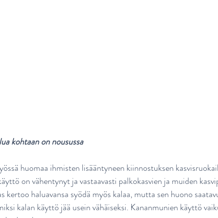
ilua kohtaan on nousussa
yössä huomaa ihmisten lisääntyneen kiinnostuksen kasvisruokai
äyttö on vähentynyt ja vastaavasti palkokasvien ja muiden kasvip
kas kertoo haluavansa syödä myös kalaa, mutta sen huono saatav
miksi kalan käyttö jää usein vähäiseksi. Kananmunien käyttö vaiku