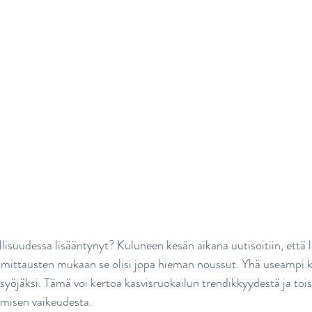
isuudessa lisääntynyt? Kuluneen kesän aikana uutisoitiin, että l
in mittausten mukaan se olisi jopa hieman noussut. Yhä useampi k
ssyöjäksi. Tämä voi kertoa kasvisruokailun trendikkyydestä ja tois
ämisen vaikeudesta.