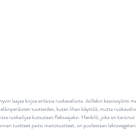
yvin laajaa kirjoa erilaisia ruokavalioita. Joillekin kasvissyönti me
 eläinperäisten tuotteiden, kuten lihan käyttöä, mutta ruokavalio
ista ruokailijaa kutsutaan fleksaajaksi. Henkilö, joka on karsinut
unnan tuotteet paitsi maitotuotteet, on puolestaan laktovegetaris