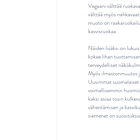
Vegaani välttää ruokava
välttää myös nahkavaatte
muoto on raakaruokailu
kasvisruokaa.
Näiden lisäksi on lukuis
kokee lihan tuottamisen 
terveydelliset näkökulma
Myös ilmastonmuutos ja 
Uusimmat suomalaiset r
voimallisemmin huomio
kaksi asiaa tosin kulke
vähentämisen ja kasviku
siemenet on suosituksis