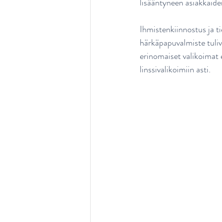
lisääntyneen asiakkaid
Ihmistenkiinnostus ja t
härkäpapuvalmiste tuliva
erinomaiset valikoimat e
linssivalikoimiin asti.