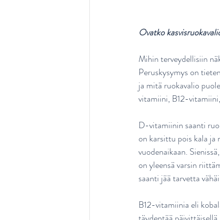
Ovatko kasvisruokavaliot 
Mihin terveydellisiin nä
Peruskysymys on tietenki
ja mitä ruokavalio puole
vitamiini, B12-vitamiini
D-vitamiinin saanti ruo
on karsittu pois kala ja
vuodenaikaan. Sienissä, 
on yleensä varsin riitt
saanti jää tarvetta väh
B12-vitamiinia eli koba
täydentää päivittäisellä 