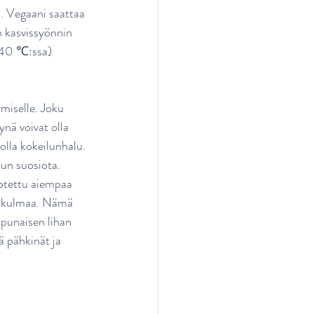
. Vegaani saattaa 
n kasvissyönnin 
+40 ℃:ssa) 
miselle. Joku 
nä voivat olla 
olla kokeilunhalu. 
lun suosiota.
otettu aiempaa 
kökulmaa. Nämä 
 punaisen lihan 
 pähkinät ja 