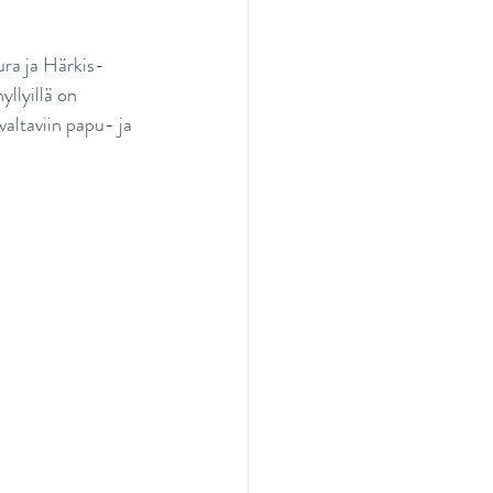
ura ja Härkis-
llyillä on 
valtaviin papu- ja 