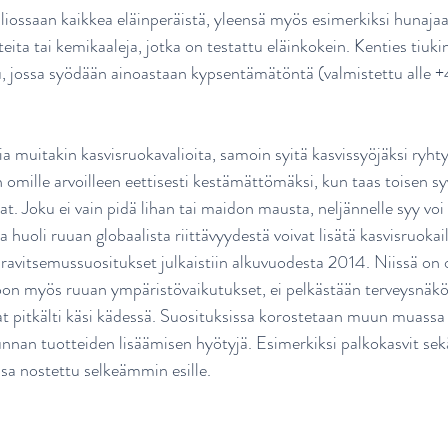
liossaan kaikkea eläinperäistä, yleensä myös esimerkiksi hunajaa
ita tai kemikaaleja, jotka on testattu eläinkokein. Kenties tiuki
, jossa syödään ainoastaan kypsentämätöntä (valmistettu alle 
ia muitakin kasvisruokavalioita, samoin syitä kasvissyöjäksi ryhty
omille arvoilleen eettisesti kestämättömäksi, kun taas toisen syy
t. Joku ei vain pidä lihan tai maidon mausta, neljännelle syy voi 
huoli ruuan globaalista riittävyydestä voivat lisätä kasvisruokai
avitsemussuositukset julkaistiin alkuvuodesta 2014. Niissä on 
on myös ruuan ympäristövaikutukset, ei pelkästään terveysnä
vat pitkälti käsi kädessä. Suosituksissa korostetaan muun muassa
nnan tuotteiden lisäämisen hyötyjä. Esimerkiksi palkokasvit sekä
sa nostettu selkeämmin esille.