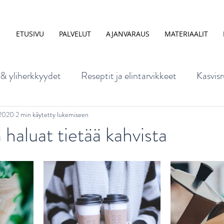
ETUSIVU
PALVELUT
AJANVARAUS
MATERIAALIT
 & yliherkkyydet
Reseptit ja elintarvikkeet
Kasvisr
mus
Ruoka ja mieli
Lapsen ravitsemus
Ravinto
.2020
2 min käytetty lukemiseen
 haluat tietää kahvista
nta ja elintavat
Ravitsemus raskaus- ja imetysaikana
kuisen ravitsemus
Vatsavaivat
Ruokakasvatus