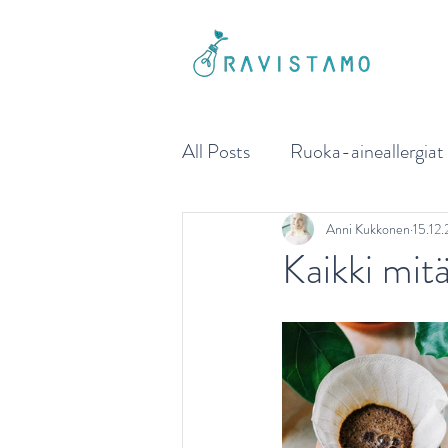
All Posts
Ruoka-aineallergiat
Liikkujan ja urheilijan ravitse
Anni Kukkonen
15.12
Kaikki mitä
Sydänterveys
Painonhalli
Ikäihmisen ravitsemus
Ai