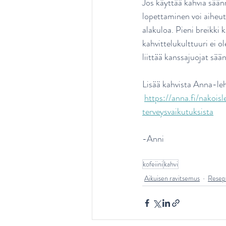
Jos käyttää kahvia säänn
lopettaminen voi aiheut
alakuloa. Pieni breikki 
kahvittelukulttuuri ei 
liittää kanssajuojat sä
Lisää kahvista Anna-l
https://anna.fi/nakois
terveysvaikutuksista
-Anni
kofeiini
kahvi
Aikuisen ravitsemus
Resept