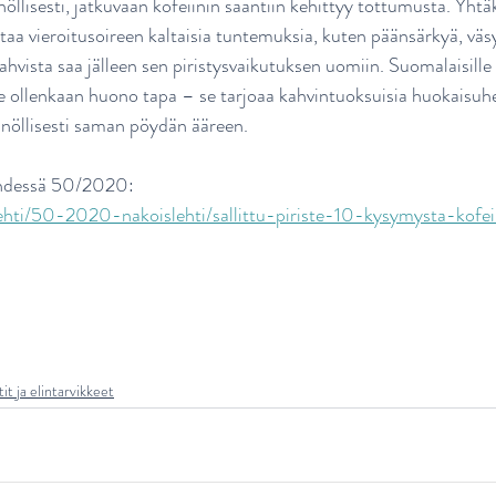
öllisesti, jatkuvaan kofeiinin saantiin kehittyy tottumusta. Yhtä
taa vieroitusoireen kaltaisia tuntemuksia, kuten päänsärkyä, väs
kahvista saa jälleen sen piristysvaikutuksen uomiin. Suomalaisille 
ole ollenkaan huono tapa – se tarjoaa kahvintuoksuisia huokaisuhe
ännöllisesti saman pöydän ääreen.
ehdessä 50/2020:
lehti/50-2020-nakoislehti/sallittu-piriste-10-kysymysta-kofei
it ja elintarvikkeet