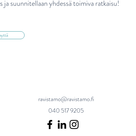
s ja suunnitellaan yhdessä toimiva ratkaisu!
Suomalaiset
Ravit
ravitsemussuositukset 2024 on
siitä
julkaistu!
eyttä
ravistamo@ravistamo.fi
040 517 9205