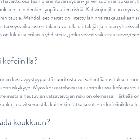
havaittu osaltaan pienentävän sydän- ja verisuonisairauksien, t
uksien ja joidenkin syöpätautien riskiä. Kahvinjuojilla on myö
in tautia. Mahdolliset haitat on liitetty lähinnä raskausaikaan 
 terveysvaikutusten takana voi olla eri tekijät ja niiden yhteisvai
a on lukuisia erilaisia yhdisteitä, jotka voivat vaikuttaa terveytee
kofeiinilla?
nnen kestävyystyyppistä suoritusta voi vähentää rasituksen tunne
 suorituskykyyn. Myös korkeatehoisissa suorituksissa kofeiini voi 
ofeiinista aiheutuvien vatsavaivojen riski on olemassa. Tärkeää on
uoka ja ravitsemustila kuitenkin ratkaisevat – ei kofeiinikikkailu
jäädä koukkuun?