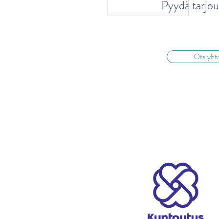
Pyydä tarjou
Viisi myyttiä ravitsemusterapiasta
Ota yht