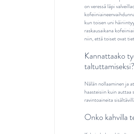
on veressä läpi valveill
kofeiiniaineenvaihdunnan
kun toisen uni häiriint
raskausaikana kofeiinia
niin, että toiset ovat t
Kannattaako työ
taltuttamiseksi
Nälän nollaaminen ja a
haasteisiin kuin auttaa 
ravintoaineita sisältävill
Onko kahvilla t