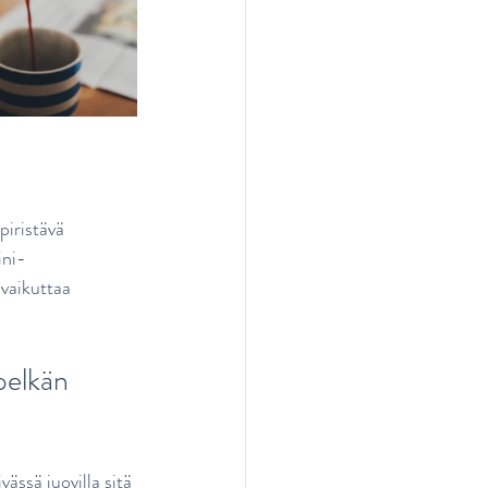
piristävä 
ini-
 vaikuttaa 
pelkän 
ssä juovilla sitä 