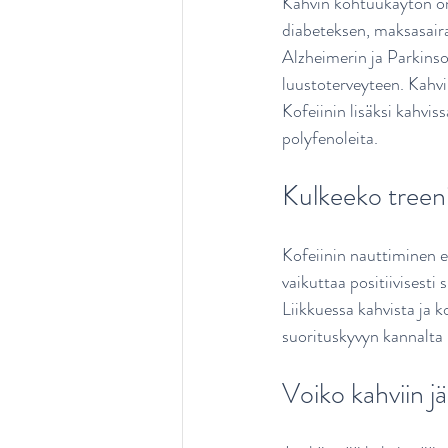
Kahvin kohtuukäytön on 
diabeteksen, maksasaira
Alzheimerin ja Parkinson
luustoterveyteen. Kahvin
Kofeiinin lisäksi kahviss
polyfenoleita.
Kulkeeko treeni 
Kofeiinin nauttiminen e
vaikuttaa positiivisesti
Liikkuessa kahvista ja k
suorituskyvyn kannalta r
Voiko kahviin 