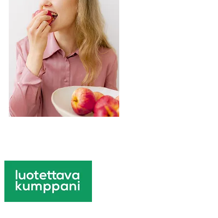
semushoitosuositus ja mitä
 kannattaa tietää