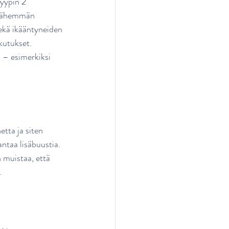
yypin 2 
s vähemmän 
sekä ikääntyneiden 
kutukset. 
n – esimerkiksi 
tta ja siten 
antaa lisäbuustia. 
 muistaa, että 
.