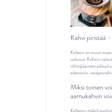
Kahvi piristää -
Kofeiini on muun muassa 
vaikutus. Kofeiini vaiku
välittäjäaineen pääsyä ai
adenosiini-reseptoreihi
Miksi toinen voi
aamukahvin vo
Kofeiinin määrä puoliin