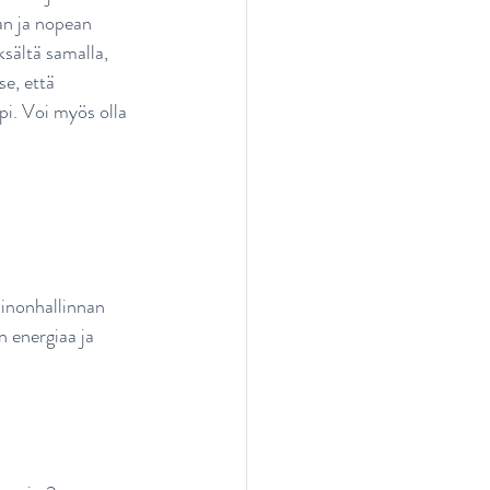
an ja nopean 
sältä samalla, 
e, että 
pi. Voi myös olla 
inonhallinnan 
n energiaa ja 