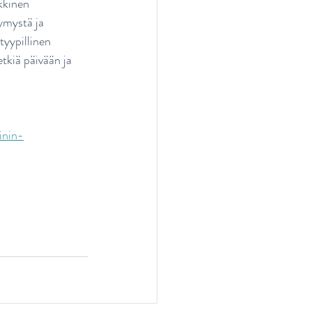
kkinen 
ymystä ja 
tyypillinen 
tkiä päivään ja 
inin-