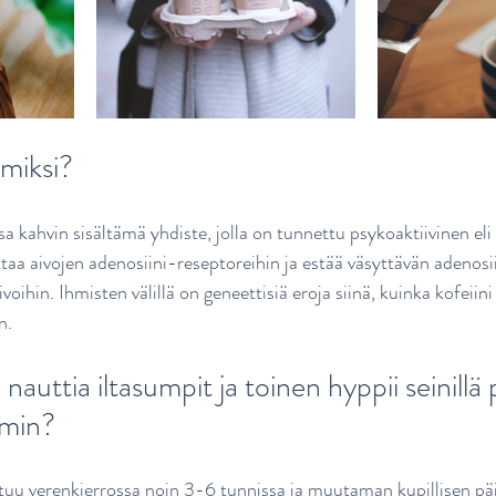
 miksi? 
kahvin sisältämä yhdiste, jolla on tunnettu psykoaktiivinen eli 
ttaa aivojen adenosiini-reseptoreihin ja estää väsyttävän adenosi
voihin. Ihmisten välillä on geneettisiä eroja siinä, kuinka kofeiini
n.
 nauttia iltasumpit ja toinen hyppii seinillä 
imin?
tuu verenkierrossa noin 3-6 tunnissa ja muutaman kupillisen päivä