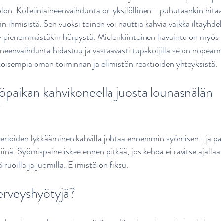
aolon. Kofeiiniaineenvaihdunta on yksilöllinen - puhutaankin hita
 ihmisistä. Sen vuoksi toinen voi nauttia kahvia vaikka iltayhdek
yy pienemmästäkin hörpystä. Mielenkiintoinen havainto on myös s
ineenvaihdunta hidastuu ja vastaavasti tupakoijilla se on nopeam
ietoisempia oman toiminnan ja elimistön reaktioiden yhteyksistä. 
paikan kahvikoneella juosta lounasnälän 
?
terioiden lykkääminen kahvilla johtaa ennemmin syömisen- ja pa
siinä. Syömispaine iskee ennen pitkää, jos kehoa ei ravitse ajallaa
ä ruoilla ja juomilla. Elimistö on fiksu. 
erveyshyötyjä?