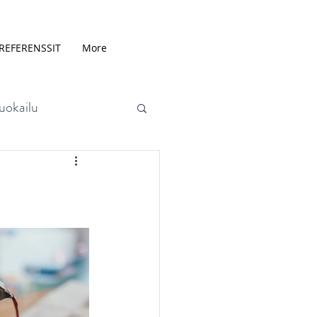
REFERENSSIT
More
uokailu
aineet
Aineenvaihdunta