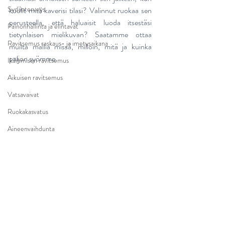
Sydänterveys
kuulit mitä kaverisi tilasi? Valinnut ruokaa sen 
perusteella, että haluaisit luoda itsestäsi 
Painonhallinta ja elintavat
tietynlaisen mielikuvan? Saatamme ottaa 
Ravitsemus raskaus- ja imetysaikana
muilta mallia missä, milloin, mitä ja kuinka 
paljon syömme.
Ikäihmisen ravitsemus
Aikuisen ravitsemus
Vatsavaivat
Ruokakasvatus
Aineenvaihdunta