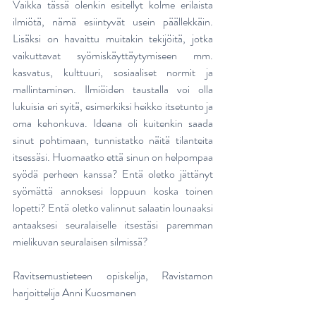
Vaikka tässä olenkin esitellyt kolme erilaista 
ilmiötä, nämä esiintyvät usein päällekkäin. 
Lisäksi on havaittu muitakin tekijöitä, jotka 
vaikuttavat syömiskäyttäytymiseen mm. 
kasvatus, kulttuuri, sosiaaliset normit ja 
mallintaminen. Ilmiöiden taustalla voi olla 
lukuisia eri syitä, esimerkiksi heikko itsetunto ja 
oma kehonkuva. Ideana oli kuitenkin saada 
sinut pohtimaan, tunnistatko näitä tilanteita 
itsessäsi. Huomaatko että sinun on helpompaa 
syödä perheen kanssa? Entä oletko jättänyt 
syömättä annoksesi loppuun koska toinen 
lopetti? Entä oletko valinnut salaatin lounaaksi 
antaaksesi seuralaiselle itsestäsi paremman 
mielikuvan seuralaisen silmissä?
Ravitsemustieteen opiskelija, Ravistamon 
harjoittelija Anni Kuosmanen