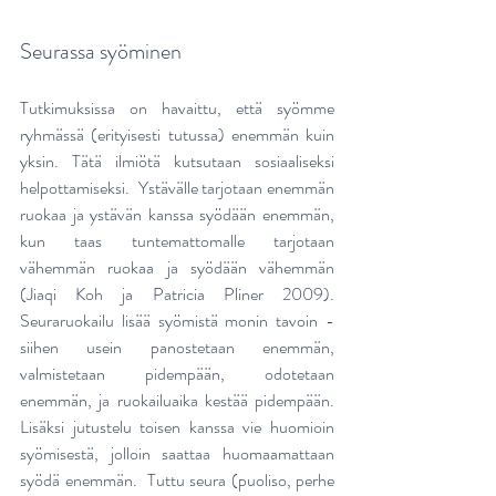
Seurassa syöminen
Tutkimuksissa on havaittu, että syömme 
ryhmässä (erityisesti tutussa) enemmän kuin 
yksin. Tätä ilmiötä kutsutaan sosiaaliseksi 
helpottamiseksi.  Ystävälle tarjotaan enemmän 
ruokaa ja ystävän kanssa syödään enemmän, 
kun taas tuntemattomalle tarjotaan 
vähemmän ruokaa ja syödään vähemmän 
(Jiaqi Koh ja Patricia Pliner 2009).   
Seuraruokailu lisää syömistä monin tavoin - 
siihen usein panostetaan enemmän, 
valmistetaan pidempään, odotetaan 
enemmän, ja ruokailuaika kestää pidempään. 
Lisäksi jutustelu toisen kanssa vie huomioin 
syömisestä, jolloin saattaa huomaamattaan 
syödä enemmän.  Tuttu seura (puoliso, perhe 