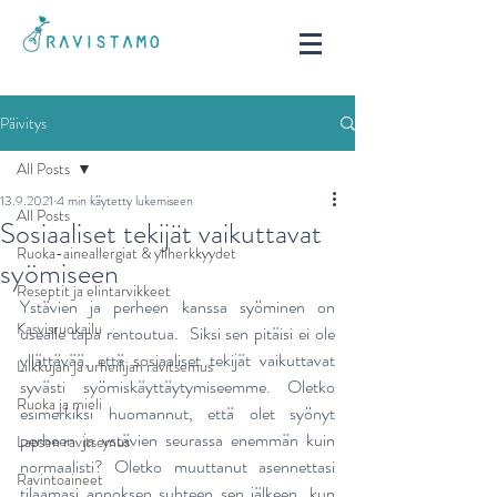
Päivitys
All Posts
13.9.2021
4 min käytetty lukemiseen
All Posts
Sosiaaliset tekijät vaikuttavat
Ruoka-aineallergiat & yliherkkyydet
syömiseen
Reseptit ja elintarvikkeet
Ystävien ja perheen kanssa syöminen on 
Kasvisruokailu
usealle tapa rentoutua.  Siksi sen pitäisi ei ole 
yllättävää, että sosiaaliset tekijät vaikuttavat 
Liikkujan ja urheilijan ravitsemus
syvästi syömiskäyttäytymiseemme. Oletko 
Ruoka ja mieli
esimerkiksi huomannut, että olet syönyt 
perheen ja ystävien seurassa enemmän kuin 
Lapsen ravitsemus
normaalisti? Oletko muuttanut asennettasi 
Ravintoaineet
tilaamasi annoksen suhteen sen jälkeen, kun 