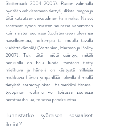
Slotterback 2004-2005). Ruoan valinnalla 
pyritään vahvistamaan tiettyä julkista imagoa ja 
tätä kutsutaan vaikutelman hallinnaksi. Naiset 
saattavat syödä miesten seurassa vähemmän 
kuin naisten seurassa (todistaakseen olevansa 
naisellisempia, hoikempia tai muulla tavalla 
viehättävämpiä) (Vartanian, Herman ja Policy 
2007). Toki tätä ilmiötä esiintyy, mikäli 
henkilöllä on halu luoda itsestään tietty 
mielikuva ja hänellä on käsitystä millaisia 
mielikuvia hänen ympärillään olevilla ihmisillä 
tietyistä stereotypioista. Esimerkiksi fitness-
tyyppinen ruokailu voi toisessa seurassa 
herättää ihailua, toisessa paheksuntaa.
Tunnistatko syömisen sosiaaliset 
ilmiöt?