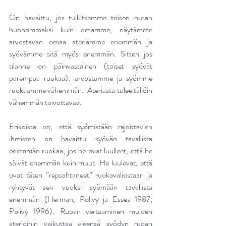
On havaittu, jos tulkitsemme toisen ruoan 
huonommaksi kuin omamme, näytämme 
arvostavan omaa ateriamme enemmän ja 
syövämme sitä myös enemmän. Sitten jos 
tilanne on päinvastainen (toiset syövät 
parempaa ruokaa), arvostamme ja syömme 
ruokaamme vähemmän.  Ateriasta tulee tällöin 
vähemmän toivottavaa.
Erikoista on, että syömistään rajoittavien 
ihmisten on havaittu syövän tavallista 
enemmän ruokaa, jos he ovat luulleet, että he 
söivät enemmän kuin muut. He luulevat, että 
ovat täten ”repsahtaneet” ruokavaliostaan ja 
ryhtyvät sen vuoksi syömään tavallista 
enemmän (Herman, Polivy ja Esses 1987; 
Polivy 1996). Ruoan vertaaminen muiden 
aterioihin vaikuttaa yleensä syödyn ruoan 