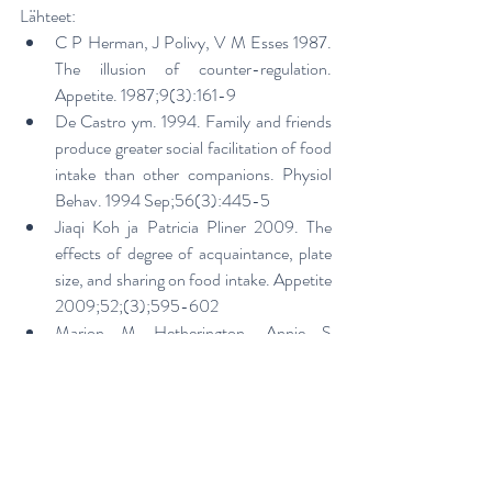
Lähteet:
C P Herman, J Polivy, V M Esses 1987. 
The illusion of counter-regulation. 
Appetite. 1987;9(3):161-9
De Castro ym. 1994. Family and friends 
produce greater social facilitation of food 
intake than other companions. Physiol 
Behav. 1994 Sep;56(3):445-5
Jiaqi Koh ja Patricia Pliner 2009. The 
effects of degree of acquaintance, plate 
size, and sharing on food intake. Appetite 
2009;52;(3);595-602
Marion M Hetherington, Annie S 
Anderson, Geraldine N M Norton, Lisa 
Newson 2006. Situational effects on 
meal intake: A comparison of eating 
alone and eating with others. Physiol 
Behav. 2006 Jul 30;88(4-5):498-50
Oakes, M. E., & Slotterback, C. S. 