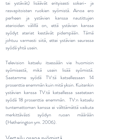
tai ystävät) lisäävät erityisesti sokeri- ja 
rasvapitoisten ruokien syömistä. Ainoa ero 
perheen ja ystävien kanssa nautittujen 
aterioiden välillä on, että ystävien kanssa 
syödyt ateriat kestävät pidempään. Tämä 
johtuu varmasti siitä, ettei ystävien seurassa 
syödä yhtä usein. 
Television katselu itsessään vie huomioin 
syömisestä, mikä usein lisää syömistä. 
Saatamme syödä TV:tä katsellessaan 14 
prosenttia enemmän kuin mitä yksin. Kuitenkin 
ystävien kanssa TV:tä katsellessa saatetaan 
syödä 18 prosenttia enemmän.  TV:n katselu 
tuntemattoman kanssa ei välttämättä vaikuta 
merkittävästi syödyn ruoan määrään 
(Hetherington ym. 2006).
Vertailu osana syömistä