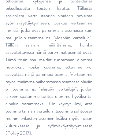
tekojensa, kykyjensä ja tunteidensa 
oikeellisuutta toisten kautta. Tällaista 
sosiaalista vertailuteoriaa voidaan soveltaa 
syömiskäyttäytymiseen. Joskus vertaamme 
ihmisiä, jotka ovat paremmalla asemassa kuin 
me, jolloin teemme ns. "ylöspäin vertailuja". 
Tällöin samalla määritämme, kuinka 
saavutettavissa nämä paremmat asemat ovat. 
Tämä tosin saa meidät tuntemaan olomme 
huonoksi, koska koemme, ettemme voi 
saavuttaa näitä parempia asemia. Vertaamme 
myös itseämme heikommassa asemassa oleviin 
eli teemme ns. "alaspäin vertailuja", joiden 
jälkeen saatamme tuntea olomme hyväksi tai 
ainakin paremmaksi. On käynyt ilmi, että 
teemme tallaisia vertailuja itseemme suhteessa 
muihin erilaisten asemien lisäksi myös ruoan 
kulutuksessa ja syömiskäyttäytymisessä 
(Polivy 2017).