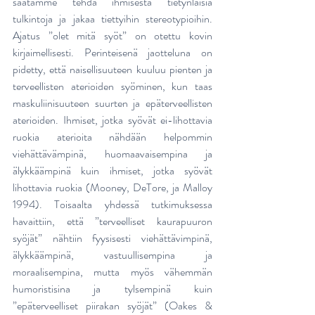
saatamme tehdä ihmisestä tietynlaisia 
tulkintoja ja jakaa tiettyihin stereotypioihin. 
Ajatus ”olet mitä syöt” on otettu kovin 
kirjaimellisesti. Perinteisenä jaotteluna on 
pidetty, että naisellisuuteen kuuluu pienten ja 
terveellisten aterioiden syöminen, kun taas 
maskuliinisuuteen suurten ja epäterveellisten 
aterioiden. Ihmiset, jotka syövät ei-lihottavia 
ruokia aterioita nähdään helpommin 
viehättävämpinä, huomaavaisempina ja 
älykkäämpinä kuin ihmiset, jotka syövät 
lihottavia ruokia (Mooney, DeTore, ja Malloy 
1994). Toisaalta yhdessä tutkimuksessa 
havaittiin, että ”terveelliset kaurapuuron 
syöjät” nähtiin fyysisesti viehättävimpinä, 
älykkäämpinä, vastuullisempina ja 
moraalisempina, mutta myös vähemmän 
humoristisina ja tylsempinä kuin 
”epäterveelliset piirakan syöjät” (Oakes & 