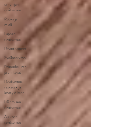
urheilijan
ravitsemus
Ruoka ja
mieli
Lapsen
ravitsemus
Ravintoaineet
Sydänterveys
Painonhallinta
ja elintavat
Ravitsemus
raskaus- ja
imetysaikana
Ikäihmisen
ravitsemus
Aikuisen
ravitsemus