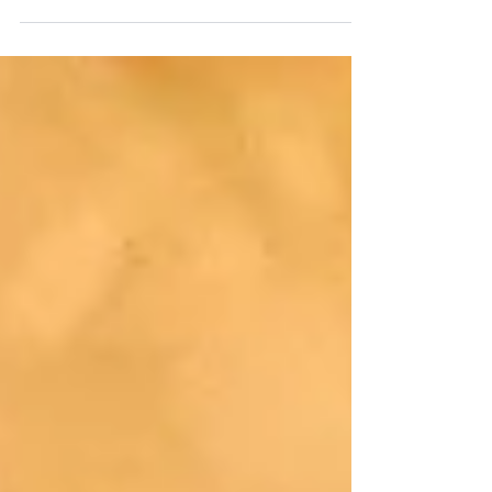
Ruokavalio masennuksen ehkäisyssä ja
hoidossa