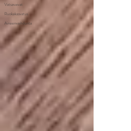
Vatsavaivat
Ruokakasvatus
Aineenvaihdunta