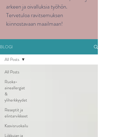
arkeen ja oivalluksia työhön.
Tervetuloa ravitsemuksen
kiinnostavaan maailmaan!
BLOGI
All Posts
All Posts
Ruoka-
aineallergiat
&
yliherkkyydet
Reseptit ja
elintarvikkeet
Kasvisruokailu
Liikkujan ja