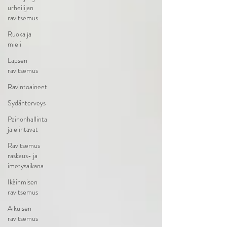
urheilijan
ravitsemus
Ruoka ja
mieli
Lapsen
ravitsemus
Ravintoaineet
Sydänterveys
Painonhallinta
ja elintavat
Ravitsemus
raskaus- ja
imetysaikana
Ikäihmisen
ravitsemus
Aikuisen
ravitsemus