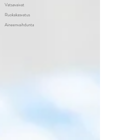
Vatsavaivat
Ruokakasvatus
Aineenvaihdunta